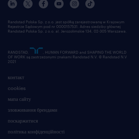
Randstad Polska Sp. z o.o. jest spółką zarejestrowaną w Krajowym
Rejestrze Sądowym pod nr 0000157531. Adres siedziby głównej
Randstad Polska Sp. z o.o. al. Jerozolimskie 134, 02-305 Warszawa.
RANDSTAD,
, HUMAN FORWARD and SHAPING THE WORLD
OF WORK są zastrzeżonymi znakami Randstad N.V. © Randstad N.V
2021
контакт
cookies
мапа сайту
зловживання брендами
поскаржитися
політика конфіденційності