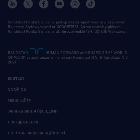
Randstad Polska Sp. z o.o. jest spółką zarejestrowaną w Krajowym
Rejestrze Sądowym pod nr 0000157531. Adres siedziby głównej
Randstad Polska Sp. z o.o. al. Jerozolimskie 134, 02-305 Warszawa.
RANDSTAD,
, HUMAN FORWARD and SHAPING THE WORLD
OF WORK są zastrzeżonymi znakami Randstad N.V. © Randstad N.V
2021
контакт
cookies
мапа сайту
зловживання брендами
поскаржитися
політика конфіденційності