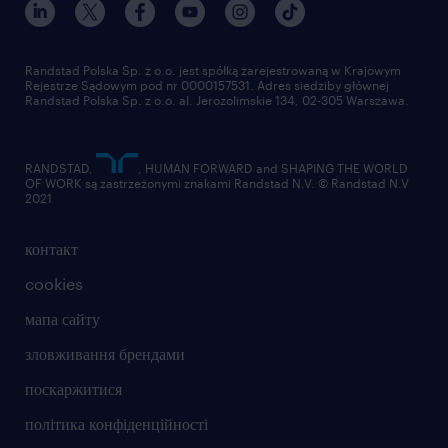
Randstad Polska Sp. z o.o. jest spółką zarejestrowaną w Krajowym
Rejestrze Sądowym pod nr 0000157531. Adres siedziby głównej
Randstad Polska Sp. z o.o. al. Jerozolimskie 134, 02-305 Warszawa.
RANDSTAD,
, HUMAN FORWARD and SHAPING THE WORLD
OF WORK są zastrzeżonymi znakami Randstad N.V. © Randstad N.V
2021
контакт
cookies
мапа сайту
зловживання брендами
поскаржитися
політика конфіденційності