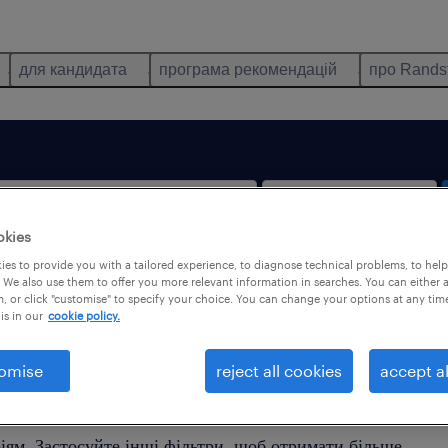
для кандидата
програма рекомендацій
про Rands
okies
es to provide you with a tailored experience, to diagnose technical problems, to hel
тільки віддалена робота
 We also use them to offer you more relevant information in searches. You can either 
, or click "customise" to specify your choice. You can change your options at any tim
is in our
cookie policy.
omise
reject all cookies
accept al
йдено жодної пропозиції роботи, яка б відповідала Ваши
іям. Застосуйте інші фільтри, щоб отримати більше