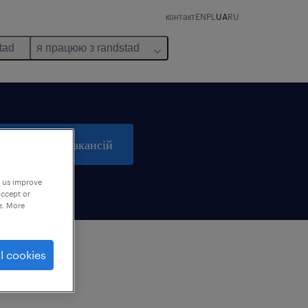
контакт
EN
PL
UA
RU
tad
я працюю з randstad
пошук 0 вакансій
p us improve
accept or
e. More
l cookies
м