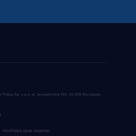
Polska Sp. z o.o. al. Jerozolimskie 134, 02-305 Warszawa.
1
політика прав людини