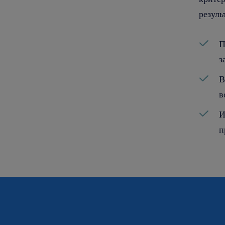
резуль
П
з
В
в
И
п