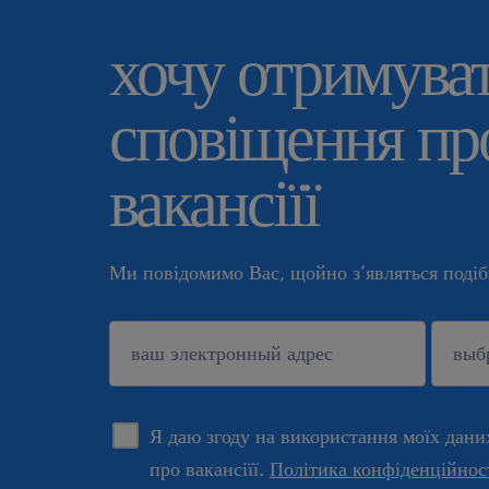
хочу отримува
сповіщення про
вакансіїї
Ми повідомимо Вас, щойно з’являться подібн
підтверджувати
Я даю згоду на використання моїх дани
про вакансіїї.
Політика конфіденційнос