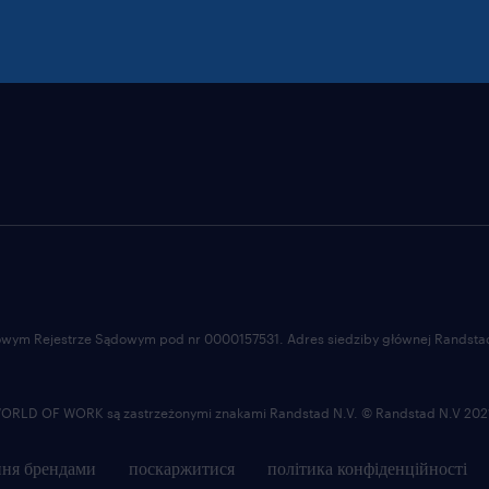
ajowym Rejestrze Sądowym pod nr 0000157531. Adres siedziby głównej Randstad 
LD OF WORK są zastrzeżonymi znakami Randstad N.V. © Randstad N.V 202
ня брендами
поскаржитися
політика конфіденційності