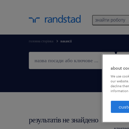
знайти роботу
головна сторінка
вакансії
about co
We use cooki
our website.
decline them
information 
cust
результатів не знайдено
Не зна
критер