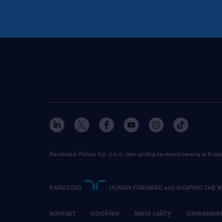
Randstad Polska Sp. z o.o. jest spółką zarejestrowaną w Kr
RANDSTAD,
, HUMAN FORWARD and SHAPING THE WOR
контакт
cookies
мапа сайту
зловживан