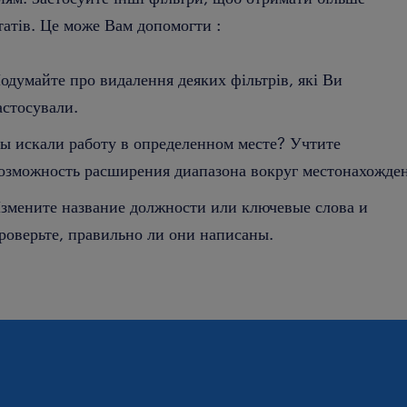
татів. Це може Вам допомогти :
одумайте про видалення деяких фільтрів, які Ви
астосували.
ы искали работу в определенном месте? Учтите
озможность расширения диапазона вокруг местонахожден
змените название должности или ключевые слова и
роверьте, правильно ли они написаны.