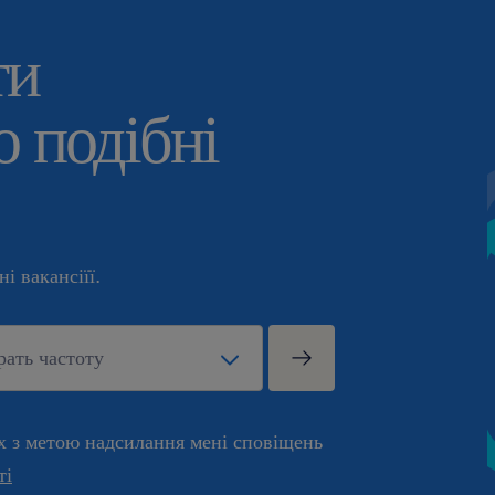
ти
 подібні
і вакансіїї.
х з метою надсилання мені сповіщень
ті