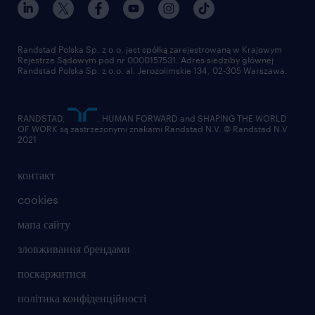
Randstad Polska Sp. z o.o. jest spółką zarejestrowaną w Krajowym
Rejestrze Sądowym pod nr 0000157531. Adres siedziby głównej
Randstad Polska Sp. z o.o. al. Jerozolimskie 134, 02-305 Warszawa.
RANDSTAD,
, HUMAN FORWARD and SHAPING THE WORLD
OF WORK są zastrzeżonymi znakami Randstad N.V. © Randstad N.V
2021
контакт
cookies
мапа сайту
зловживання брендами
поскаржитися
політика конфіденційності