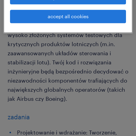
rozwijającego się zespołu technicznego.
accept all cookies
Będziesz odpowiadać za projektowanie,
wsparcie oraz ciągłą optymalizację średnio i
wysoko złożonych systemów testowych dla
krytycznych produktów lotniczych (m.in.
zaawansowanych układów sterowania i
stabilizacji lotu). Twój kod i rozwiązania
inżynieryjne będą bezpośrednio decydować o
niezawodności komponentów trafiających do
największych globalnych operatorów (takich
jak Airbus czy Boeing).
zadania
Projektowanie i wdrażanie: Tworzenie,