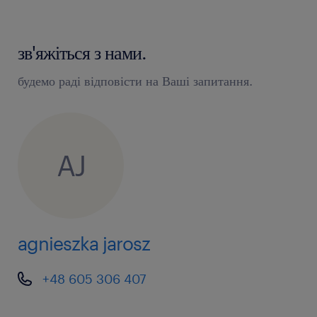
зв'яжіться з нами.
будемо раді відповісти на Ваші запитання.
AJ
agnieszka jarosz
+48 605 306 407