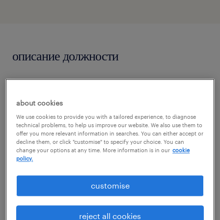
описание должности
Dla naszego Klienta, globalnego lidera w
branży lotniczej, w związku z dynamicznym
about cookies
rozwojem zaawansowanego centrum
We use cookies to provide you with a tailored experience, to diagnose
technical problems, to help us improve our website. We also use them to
operacyjnego oraz transferem wielkich,
offer you more relevant information in searches. You can either accept or
decline them, or click "customise" to specify your choice. You can
międzynarodowych linii technologicznych,
change your options at any time. More information is in our
cookie
poszukujemy utalentowanego i
policy.
zmotywowanego Starszego Inżyniera ds.
customise
Oprogramowania (LabVIEW).
reject all cookies
W tej roli staniesz się kluczowym filarem