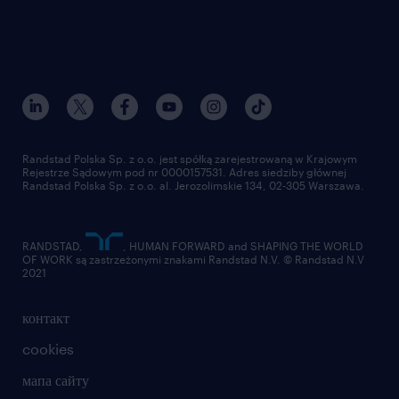
Randstad Polska Sp. z o.o. jest spółką zarejestrowaną w Krajowym
Rejestrze Sądowym pod nr 0000157531. Adres siedziby głównej
Randstad Polska Sp. z o.o. al. Jerozolimskie 134, 02-305 Warszawa.
RANDSTAD,
, HUMAN FORWARD and SHAPING THE WORLD
OF WORK są zastrzeżonymi znakami Randstad N.V. © Randstad N.V
2021
контакт
cookies
мапа сайту