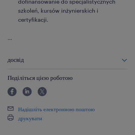
dofinansowanie do specjalistycznych
szkoleń, kursów inżynierskich i
certyfikacji.
...
досвід
powyżej 24 miesięcy
Поділіться цією роботою
Надішліть електронною поштою
друкувати