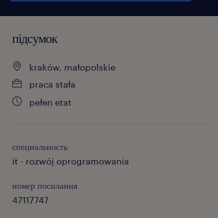
підсумок
kraków, małopolskie
praca stała
pełen etat
специальность
it - rozwój oprogramowania
номер посилання
47117747