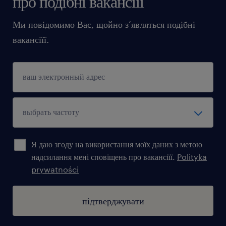
про подібні вакансіїї
Ми повідомимо Вас, щойно з’являться подібні
вакансіїї.
Я даю згоду на використання моїх даних з метою
надсилання мені сповіщень про вакансіїї.
Polityka
prywatności
підтверджувати