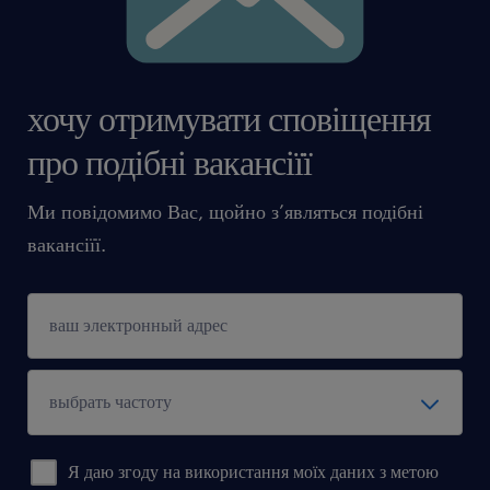
хочу отримувати сповіщення
про подібні вакансіїї
Ми повідомимо Вас, щойно з’являться подібні
вакансіїї.
Я даю згоду на використання моїх даних з метою