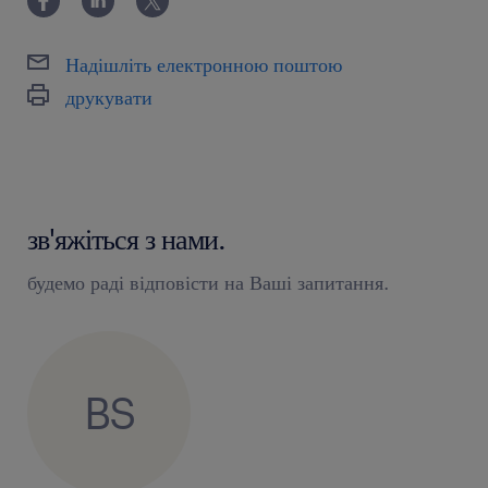
Надішліть електронною поштою
друкувати
зв'яжіться з нами.
будемо раді відповісти на Ваші запитання.
BS