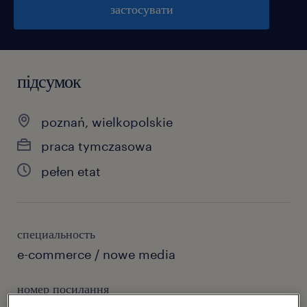
застосувати
підсумок
poznań, wielkopolskie
praca tymczasowa
pełen etat
специальность
e-commerce / nowe media
номер посилання