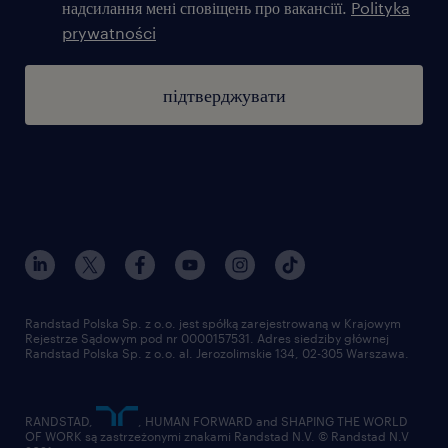
надсилання мені сповіщень про вакансіїї.
Polityka
prywatności
підтверджувати
Randstad Polska Sp. z o.o. jest spółką zarejestrowaną w Krajowym
Rejestrze Sądowym pod nr 0000157531. Adres siedziby głównej
Randstad Polska Sp. z o.o. al. Jerozolimskie 134, 02-305 Warszawa.
RANDSTAD,
, HUMAN FORWARD and SHAPING THE WORLD
OF WORK są zastrzeżonymi znakami Randstad N.V. © Randstad N.V