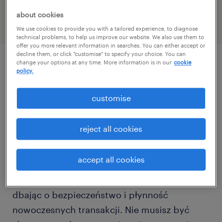
46948260
about cookies
We use cookies to provide you with a tailored experience, to diagnose
technical problems, to help us improve our website. We also use them to
offer you more relevant information in searches. You can either accept or
decline them, or click "customise" to specify your choice. You can
change your options at any time. More information is in our
cookie
policy.
описание должности
customise
Chcesz wejść do dynamicznego świata
fintechu i budować swoją karierę u jednego z
reject all cookies
liderów płatności online w Polsce?
accept all cookies
Na tym stanowisku staniesz się realnym
wsparciem dla procesów e-commerce,
dbając o bezpieczeństwo i płynność
nowoczesnych transakcji. Nie musisz być