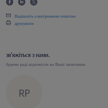
Надішліть електронною поштою
друкувати
зв'яжіться з нами.
будемо раді відповісти на Ваші запитання.
RP