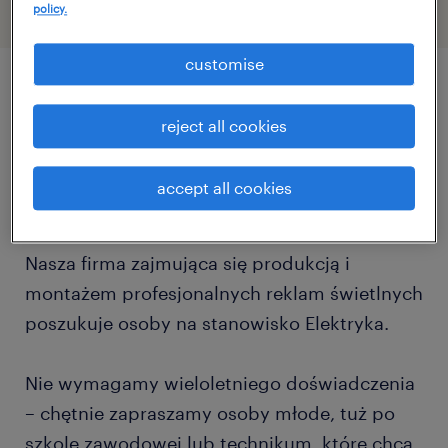
policy.
customise
описание должности
reject all cookies
Szukasz stabilnego zatrudnienia w
accept all cookies
dynamicznej branży?
Nasza firma zajmująca się produkcją i
montażem profesjonalnych reklam świetlnych
poszukuje osoby na stanowisko Elektryka.
Nie wymagamy wieloletniego doświadczenia
– chętnie zapraszamy osoby młode, tuż po
szkole zawodowej lub technikum, które chcą