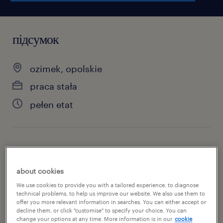
підсумок
ozimek, opolskie
praca stała
pełen etat
специальность
montaż / naprawy / konserwacja
about cookies
We use cookies to provide you with a tailored experience, to diagnose
номер посилання
technical problems, to help us improve our website. We also use them to
offer you more relevant information in searches. You can either accept or
46845720
decline them, or click "customise" to specify your choice. You can
change your options at any time. More information is in our
cookie