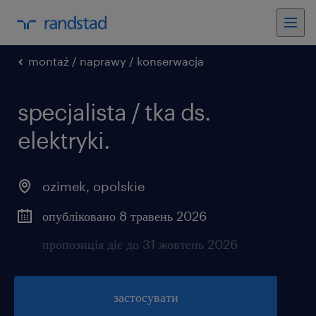
montaż / naprawy / konserwacja
specjalista / tka ds.
elektryki.
ozimek
,
opolskie
опубліковано 8 травень 2026
пропозиція діє до 31 жовтень 2026
застосувати