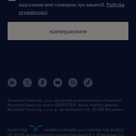
надсилання мені сповіщень про вакансіїї.
Polityka
prywatności
підтверджувати
Randstad Polska Sp. z o.o. jest spółką zarejestrowaną w Krajowym
Rejestrze Sądowym pod nr 0000157531. Adres siedziby głównej
Randstad Polska Sp. z o.o. al. Jerozolimskie 134, 02-305 Warszawa.
RANDSTAD,
, HUMAN FORWARD and SHAPING THE WORLD
OF WORK są zastrzeżonymi znakami Randstad N.V. © Randstad N.V