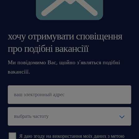
хочу отримувати сповіщення
про подібні вакансіїї
Ми повідомимо Вас, щойно з’являться подібні
вакансіїї.
Я даю згоду на використання моїх даних з метою