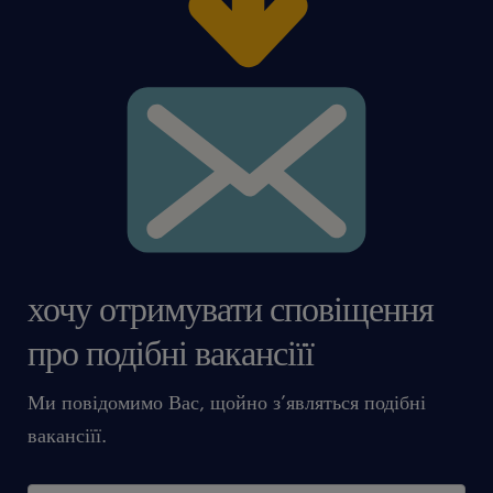
хочу отримувати сповіщення
про подібні вакансіїї
Ми повідомимо Вас, щойно з’являться подібні
вакансіїї.