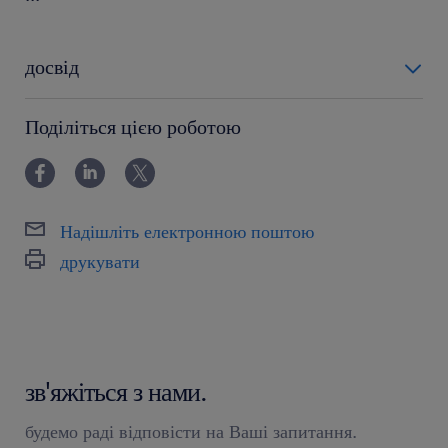
досвід
6-12 miesięcy
Поділіться цією роботою
Надішліть електронною поштою
друкувати
зв'яжіться з нами.
будемо раді відповісти на Ваші запитання.