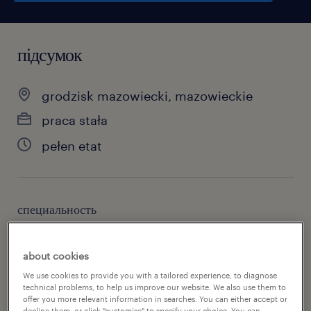
підсумок
grodzisk mazowiecki, mazowieckie
praca stała
pełen etat
специальность
magazynowanie / dystrybucja
about cookies
номер посилання
We use cookies to provide you with a tailored experience, to diagnose
47039681
technical problems, to help us improve our website. We also use them to
offer you more relevant information in searches. You can either accept or