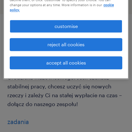
decline them, or click "customise" to specify your choice. You can
change your options at any time. More information is in our
cookie
policy.
customise
описание должности
reject all cookies
Dla naszego Klienta – znanej firmy z branży
meblarskiej – szukamy osób do pracy w
accept all cookies
nowo otwieranym zakładzie w okolicach
Grodziska Mazowieckiego. Jeśli szukasz
stabilnej pracy, chcesz uczyć się nowych
rzeczy i zależy Ci na stałej wypłacie na czas –
dołącz do naszego zespołu!
zadania