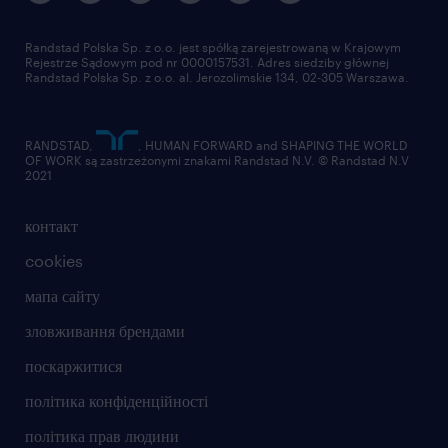
Randstad Polska Sp. z o.o. jest spółką zarejestrowaną w Krajowym
Rejestrze Sądowym pod nr 0000157531. Adres siedziby głównej
Randstad Polska Sp. z o.o. al. Jerozolimskie 134, 02-305 Warszawa.
RANDSTAD,
, HUMAN FORWARD and SHAPING THE WORLD
OF WORK są zastrzeżonymi znakami Randstad N.V. © Randstad N.V
2021
контакт
cookies
мапа сайту
зловживання брендами
поскаржитися
політика конфіденційності
політика прав людини