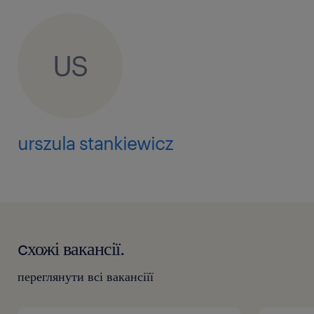
Cię nauczymy. Jedyne, czego szukamy, to:
prawdziwa pasja do pomagania innym,
doskonałe umiejętności komunikacyjne
US
(wiesz, jak rozmawiać i słuchać), ciekawość
świata oraz gotowość do podejmowania
nowych wyzwań.
urszula stankiewicz
💡 Jedyny kluczowy wymóg: Ta rola opiera się
na budowaniu relacji z partnerami. Musisz
płynnie posługiwać się językiem niemieckim
(minimum poziom B2), a także swobodnie
używać języka angielskiego do codziennej
cхожі вакансії.
komunikacji w zespole.
переглянути всі вакансіїї
To brzmi jak Ty? Czytaj dalej i kliknij przycisk