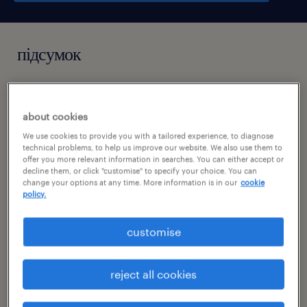
підсумок
warszawa, mazowieckie
about cookies
praca stała
We use cookies to provide you with a tailored experience, to diagnose
pełen etat
technical problems, to help us improve our website. We also use them to
offer you more relevant information in searches. You can either accept or
decline them, or click "customise" to specify your choice. You can
change your options at any time. More information is in our
cookie
policy.
специальность
obsługa klienta
customise
номер посилання
reject all cookies
46934313