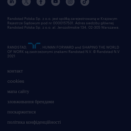
problemów,
chęć do pracy z klientami i budowania
Randstad Polska Sp. z o.o. jest spółką zarejestrowaną w Krajowym
Rejestrze Sądowym pod nr 0000157531. Adres siedziby głównej
długofalowych relacji,
Randstad Polska Sp. z o.o. al. Jerozolimskie 134, 02-305 Warszawa.
zorientowanie na klienta oraz rozwinięte
RANDSTAD,
, HUMAN FORWARD and SHAPING THE WORLD
umiejętności komunikacyjne.
OF WORK są zastrzeżonymi znakami Randstad N.V. © Randstad N.V
2021
контакт
cookies
Agencja zatrudnienia – nr wpisu 47
мапа сайту
ta oferta pracy przeznaczona jest dla osób
зловживання брендами
powyżej 18 roku życia
поскаржитися
політика конфіденційності
oferujemy