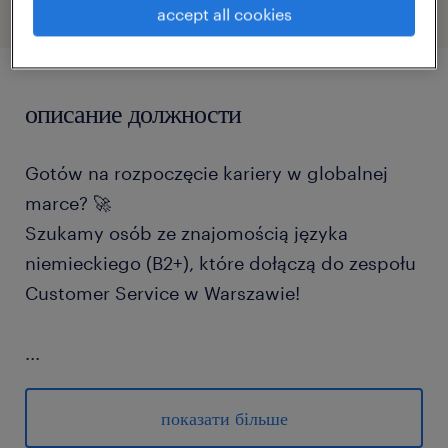
accept all cookies
описание должности
Gotów na rozpoczęcie kariery w globalnej
marce? 🚀
Szukamy osób ze znajomością języka
niemieckiego (B2+), które dołączą do zespołu
Customer Service w Warszawie!
...
Hej! Jesteśmy Randstad i pomagamy
jednemu z naszych klientów (globalnemu
показати більше
liderowi w swojej branży) rozwijać centrum