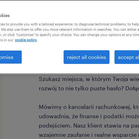
okies
es to provide you with a tailored experience, to diagnose technical problems, to hel
 We also use them to offer you more relevant information in searches. You can either 
, or click "customise" to specify your choice. You can change your options at any tim
is in our
cookie policy.
omise
reject all cookies
accept al
Szukasz miejsca, w którym Twoja wie
rozwój to nie tylko puste hasło? Dołą
Mówimy o kancelarii rachunkowej, kt
udowadnia, że finanse i podatki moż
podejściem. Nasz klient stawia na pa
wzajemne zaufanie i realne wsparcie 