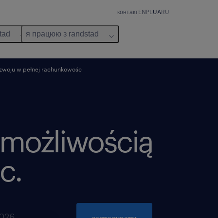
контакт
EN
PL
UA
RU
tad
я працюю з randstad
ozwoju w pełnej rachunkowośc
 możliwością
c.
2026
застосувати