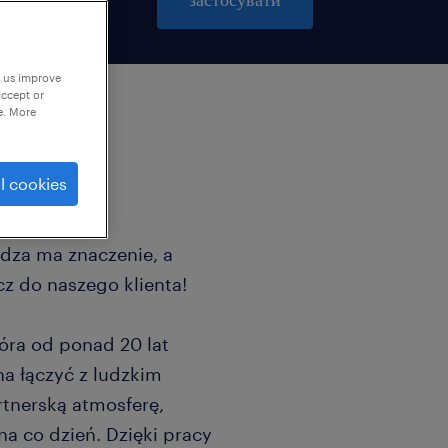
p us improve
accept or
e. More
l cookies
dza ma znaczenie, a
cz do naszego klienta!
óra od ponad 20 lat
na łączyć z ludzkim
rtnerską atmosferę,
na co dzień. Dzięki pracy