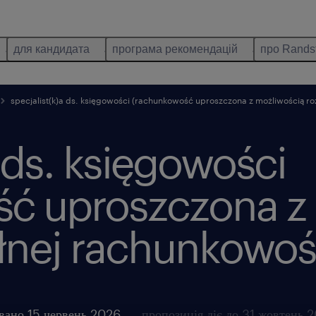
для кандидата
програма рекомендацій
про Rands
specjalist(k)a ds. księgowości (rachunkowość uproszczona z możliwością r
a ds. księgowości
ć uproszczona z
łnej rachunkowoś
вано 15 червень 2026
пропозиція діє до 31 жовтень 