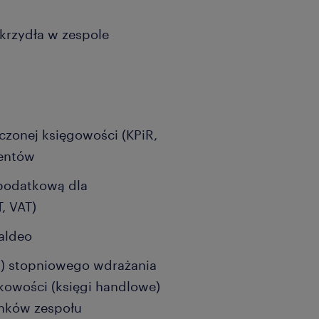
 skrzydła w zespole
zonej księgowości (KPiR,
ientów
podatkową dla
, VAT)
aldeo
!) stopniowego wdrażania
kowości (księgi handlowe)
nków zespołu