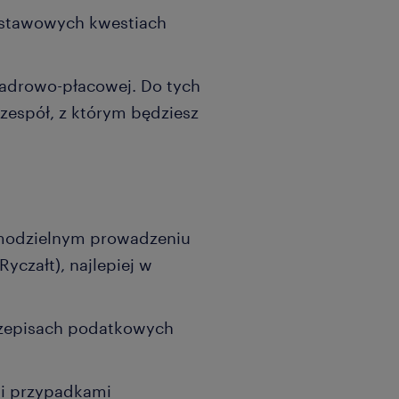
dstawowych kwestiach
kadrowo-płacowej. Do tych
zespół, z którym będziesz
amodzielnym prowadzeniu
yczałt), najlepiej w
rzepisach podatkowych
mi przypadkami