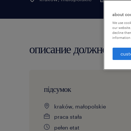
about co
We use cooki
our website.
decline them
information 
описание должности
cust
підсумок
kraków, małopolskie
praca stała
pełen etat