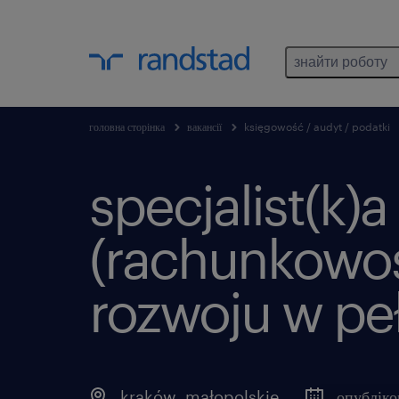
знайти роботу
головна сторінка
вакансії
księgowość / audyt / podatki
specjalist(k)
(rachunkowoś
rozwoju w pe
kraków
,
małopolskie
опубліко