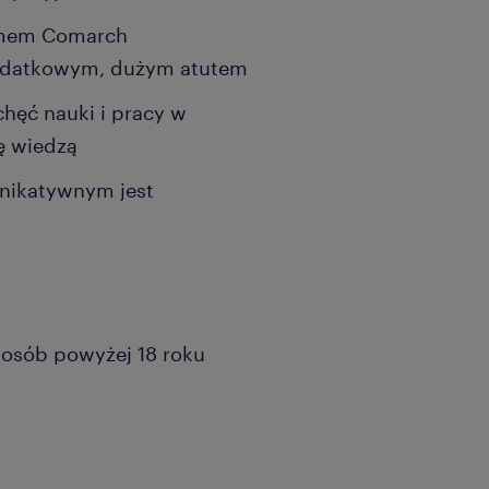
amem Comarch
dodatkowym, dużym atutem
hęć nauki i pracy w
ię wiedzą
unikatywnym jest
a osób powyżej 18 roku