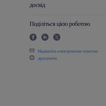
досвід
12-24 miesiące
Поділіться цією роботою
Надішліть електронною поштою
друкувати