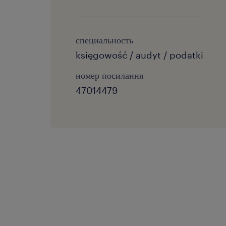
специальность
księgowość / audyt / podatki
номер посилання
47014479