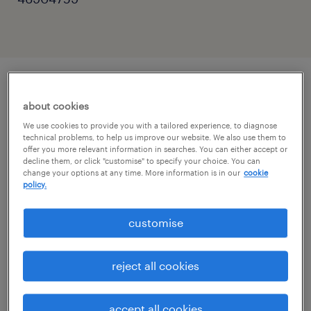
описание должности
about cookies
We use cookies to provide you with a tailored experience, to diagnose
technical problems, to help us improve our website. We also use them to
Dla naszego Klienta, dynamicznie rozwijającej
offer you more relevant information in searches. You can either accept or
decline them, or click "customise" to specify your choice. You can
się firmy z branży farmaceutycznej,
change your options at any time. More information is in our
cookie
poszukujemy zaangażowanej i samodzielnej
policy.
osoby na stanowisko Specjalistki /
customise
Specjalisty ds. Dokumentacji CMC w Dziale
Transferu Technologii (obszar: Transfery
reject all cookies
Zewnętrzne). Jeśli posiadasz doświadczenie
w obszarze CMC, znasz strukturę modułu 3
accept all cookies