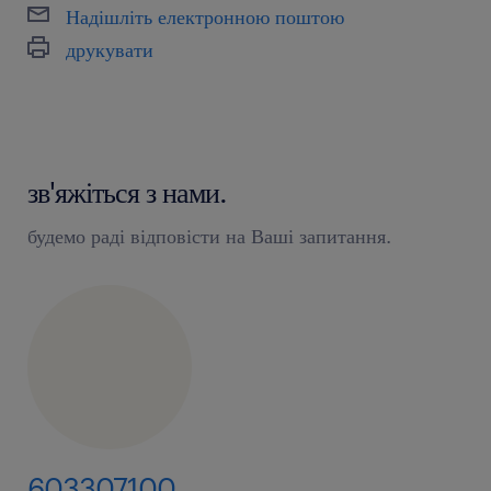
Надішліть електронною поштою
друкувати
зв'яжіться з нами.
будемо раді відповісти на Ваші запитання.
603307100