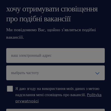
хочу отримувати сповіщення
про подібні вакансіїї
Ми повідомимо Вас, щойно з’являться подібні
вакансіїї.
Я даю згоду на використання моїх даних з метою
надсилання мені сповіщень про вакансіїї.
Polityka
prywatności