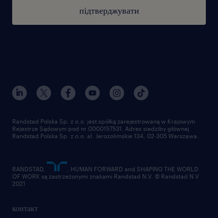
підтверджувати
Randstad Polska Sp. z o.o. jest spółką zarejestrowaną w Krajowym
Rejestrze Sądowym pod nr 0000157531. Adres siedziby głównej
Randstad Polska Sp. z o.o. al. Jerozolimskie 134, 02-305 Warszawa.
RANDSTAD,
, HUMAN FORWARD and SHAPING THE WORLD
OF WORK są zastrzeżonymi znakami Randstad N.V. © Randstad N.V
2021
контакт