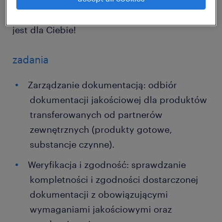
CTD i chcesz brać udział w kluczowych
projektach transferu technologii – ta oferta
jest dla Ciebie!
zadania
Zarządzanie dokumentacją: odbiór
dokumentacji jakościowej dla produktów
transferowanych od partnerów
zewnętrznych (produkty gotowe,
substancje czynne).
Weryfikacja i zgodność: sprawdzanie
kompletności i zgodności dostarczonej
dokumentacji z obowiązującymi
wymaganiami jakościowymi oraz