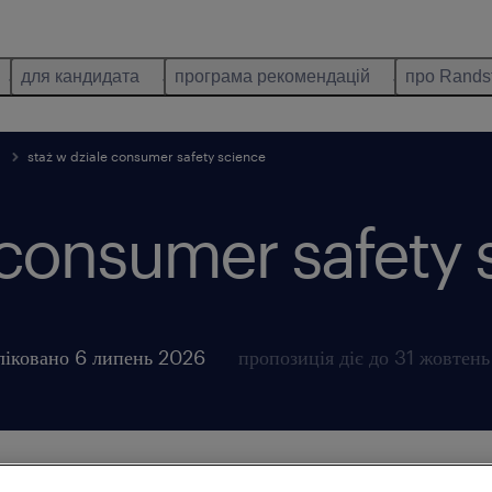
для кандидата
програма рекомендацій
про Rands
staż w dziale consumer safety science
 consumer safety 
ліковано 6 липень 2026
пропозиція діє до 31 жовтен