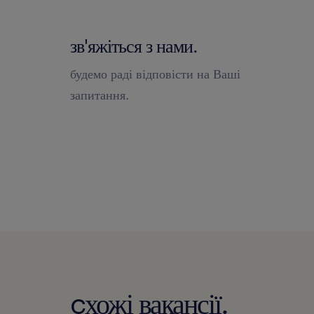
зв'яжіться з нами.
будемо раді відповісти на Ваші
запитання.
cхожі вакансії.