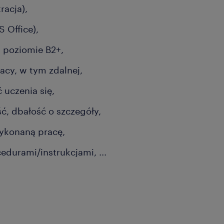
racja),
 Office),
 poziomie B2+,
acy, w tym zdalnej,
 uczenia się,
ć, dbałość o szczegóły,
ykonaną pracę,
cedurami/instrukcjami,
...
armaceutycznej,
ień związanych z lekami,