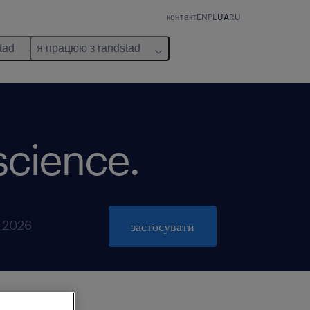
контакт
EN
PL
UA
RU
tad
я працюю з randstad
science.
ь 2026
застосувати