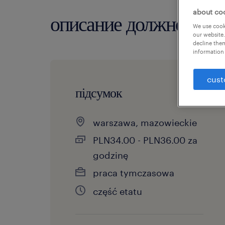
about co
описание должности
We use cooki
our website.
decline them
information 
cust
підсумок
warszawa, mazowieckie
PLN34.00 - PLN36.00 za
godzinę
praca tymczasowa
część etatu