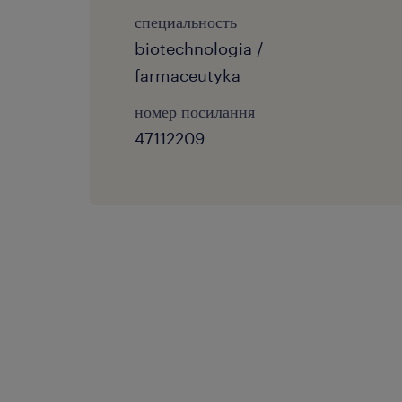
специальность
biotechnologia /
farmaceutyka
номер посилання
47112209