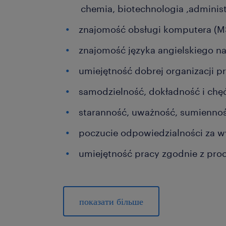
chemia, biotechnologia ,administ
znajomość obsługi komputera (MS
znajomość języka angielskiego na
umiejętność dobrej organizacji pr
samodzielność, dokładność i chęć
staranność, uważność, sumiennoś
poczucie odpowiedzialności za w
umiejętność pracy zgodnie z pro
Dodatkowe zalety:
doświadczenie/staż w firmie f
показати більше
podstawowa znajomość zagadn