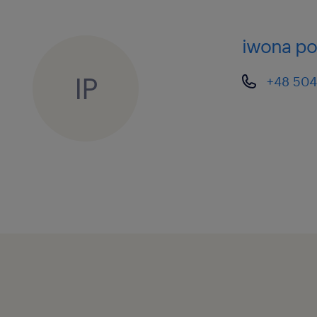
stawkę godzinową 34 zł brutto/h 
miesięcy, przy przedłużeniu staż
iwona po
okres 36 zł brutto/h,
elastyczny czas pracy (pół etatu
IP
+48 504
hybrydowy system pracy (minimum
system benefitów Randstad Plus 
opieka medyczna)