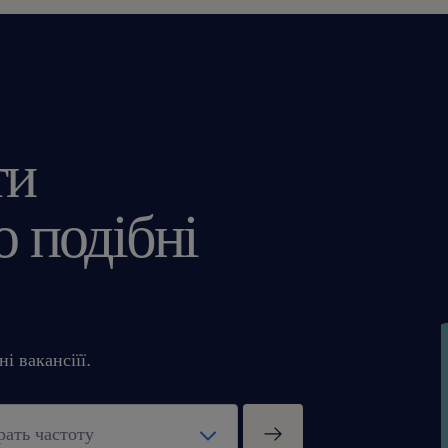
ти
 подібні
і вакансіїї.