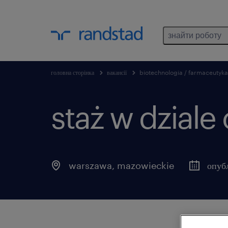
знайти роботу
головна сторінка
вакансії
biotechnologia / farmaceutyka
staż w dziale
warszawa
,
mazowieckie
опуб