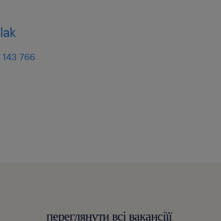
w czasie pierwszych 6
u stawka przez kolejny
lak
 lub 30/35h tygodniowo),
 143 766
 1 dzień w biurze),
(karta sportowa, prywatna
переглянути всі вакансіїї