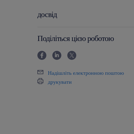
suplementami diety, wyrobami 
досвід
doświadczenie w tłumaczeniu
angielski),
0-6 miesięcy
Поділіться цією роботою
praktyczna znajomość pakietu 
PowerPoint).
Agencja zatrudnienia – nr wpisu 47
Надішліть електронною поштою
ta oferta pracy przeznaczona jest dl
друкувати
życia
oferujemy
staż w oparciu o umowę zlecenie
przedłużenia,