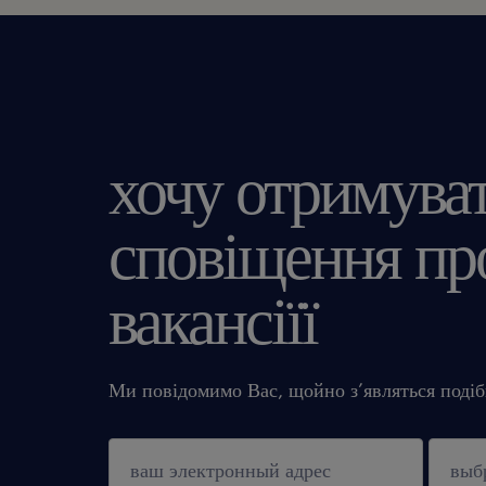
хочу отримува
сповіщення про
вакансіїї
Ми повідомимо Вас, щойно з’являться подібн