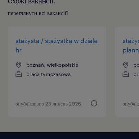
cхожі вакансії.
переглянути всі вакансіїї
stażysta / stażystka w dziale
staży
hr
plann
poznań, wielkopolskie
po
praca tymczasowa
pr
опубліковано 23 липень 2026
опублі