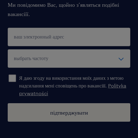
Ми повідомимо Вас, щойно з’являться подібні
вакансіїї.
Я даю згоду на використання моїх даних з метою
надсилання мені сповіщень про вакансіїї.
Polityka
prywatności
підтверджувати