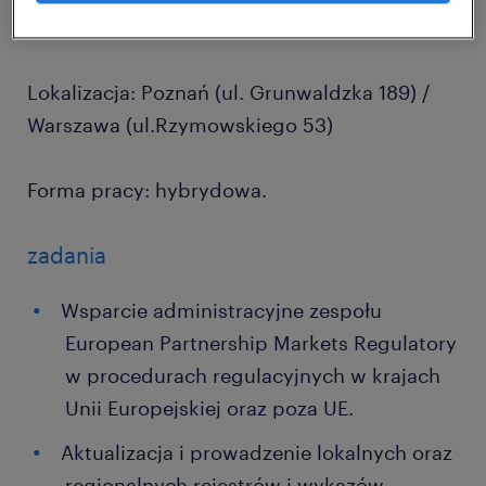
regulowanym środowisku biznesowym.
Lokalizacja: Poznań (ul. Grunwaldzka 189) /
Warszawa (ul.Rzymowskiego 53)
Forma pracy: hybrydowa.
zadania
Wsparcie administracyjne zespołu
European Partnership Markets Regulatory
w procedurach regulacyjnych w krajach
Unii Europejskiej oraz poza UE.
Aktualizacja i prowadzenie lokalnych oraz
regionalnych rejestrów i wykazów