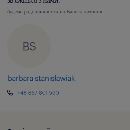
будемо раді відповісти на Ваші запитання.
BS
barbara stanisławiak
+48 667 801 590