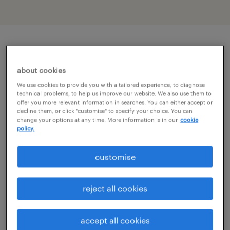
описание должности
about cookies
We use cookies to provide you with a tailored experience, to diagnose
GSK oferuje możliwość podjęcia stażu w
technical problems, to help us improve our website. We also use them to
międzynarodowym zespole ds. regulacji
offer you more relevant information in searches. You can either accept or
decline them, or click "customise" to specify your choice. You can
rynkowych. Rola ta umożliwia zdobycie
change your options at any time. More information is in our
cookie
policy.
praktycznego doświadczenia w strukturach
globalnej firmy farmaceutycznej oraz
customise
poznanie międzynarodowych procedur
regulacyjnych. Program skierowany jest do
reject all cookies
studentów wyższych lat oraz absolwentów
kierunków przyrodniczych i chemicznych,
accept all cookies
którzy chcą rozwijać kompetencje w