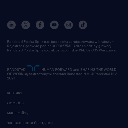
Randstad Polska Sp. z o.o. jest spółką zarejestrowaną w Krajowym
Rejestrze Sądowym pod nr 0000157531. Adres siedziby głównej
Randstad Polska Sp. z o.o. al. Jerozolimskie 134, 02-305 Warszawa.
RANDSTAD,
, HUMAN FORWARD and SHAPING THE WORLD
OF WORK są zastrzeżonymi znakami Randstad N.V. © Randstad N.V
2021
контакт
cookies
мапа сайту
зловживання брендами