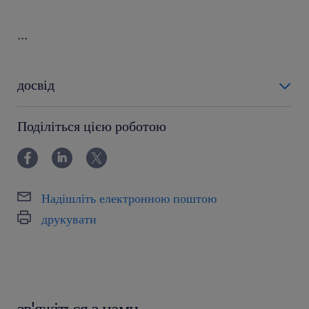
...
досвід
0-6 miesięcy
Поділіться цією роботою
Надішліть електронною поштою
друкувати
зв'яжіться з нами.