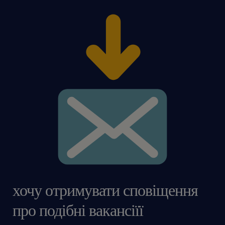
хочу отримувати сповіщення
про подібні вакансіїї