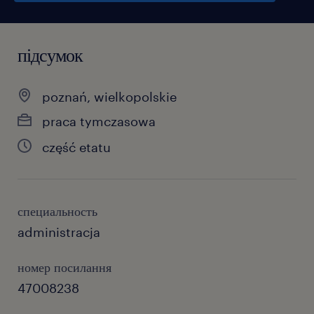
підсумок
poznań, wielkopolskie
praca tymczasowa
część etatu
специальность
administracja
номер посилання
47008238