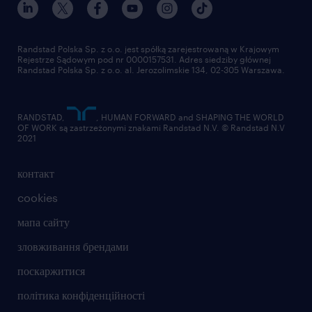
Randstad Polska Sp. z o.o. jest spółką zarejestrowaną w Krajowym
Rejestrze Sądowym pod nr 0000157531. Adres siedziby głównej
Randstad Polska Sp. z o.o. al. Jerozolimskie 134, 02-305 Warszawa.
RANDSTAD,
, HUMAN FORWARD and SHAPING THE WORLD
OF WORK są zastrzeżonymi znakami Randstad N.V. © Randstad N.V
2021
контакт
cookies
мапа сайту
зловживання брендами
поскаржитися
політика конфіденційності