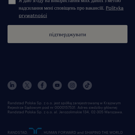
Я даю згоду на використання моїх даних з метою
надсилання мені сповіщень про вакансіїї.
Polityka
prywatności
підтверджувати
Randstad Polska Sp. z o.o. jest spółką zarejestrowaną w Krajowym
Rejestrze Sądowym pod nr 0000157531. Adres siedziby głównej
Randstad Polska Sp. z o.o. al. Jerozolimskie 134, 02-305 Warszawa.
RANDSTAD,
, HUMAN FORWARD and SHAPING THE WORLD