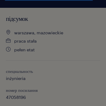
підсумок
warszawa, mazowieckie
praca stała
pełen etat
специальность
inżynieria
номер посилання
47058196