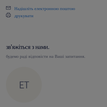
Надішліть електронною поштою
друкувати
зв'яжіться з нами.
будемо раді відповісти на Ваші запитання.
ET