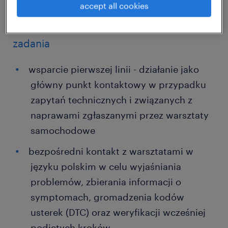
accept all cookies
mobilności!
zadania
wsparcie pierwszej linii - działanie jako
główny punkt kontaktowy w przypadku
zapytań technicznych i związanych z
naprawami zgłaszanymi przez warsztaty
samochodowe
bezpośredni kontakt z warsztatami w
języku polskim w celu wyjaśniania
problemów, zbierania informacji o
symptomach, gromadzenia kodów
usterek (DTC) oraz weryfikacji wcześniej
podjętych kroków