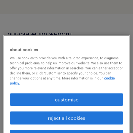
описание должности
about cookies
Dla naszego klienta - globalnego eksperta
We use cookies to provide you with a tailored experience, to diagnose
wspierającego największych producentów
technical problems, to help us improve our website. We also use them to
pojazdów w optymalizacji procesów
offer you more relevant information in searches. You can either accept or
decline them, or click "customise" to specify your choice. You can
technicznych - poszukujemy osoby na
change your options at any time. More information is in our
cookie
policy.
stanowisko: Technical Helpdesk Agent Level
1 (k/m/n).
customise
Dołącz do międzynarodowego zespołu, który
reject all cookies
rozwiązuje najbardziej złożone zagadnienia
techniczne w świecie nowoczesnej