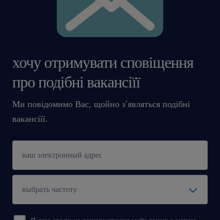
хочу отримувати сповіщення
про подібні вакансіїї
Ми повідомимо Вас, щойно з’являться подібні
вакансіїї.