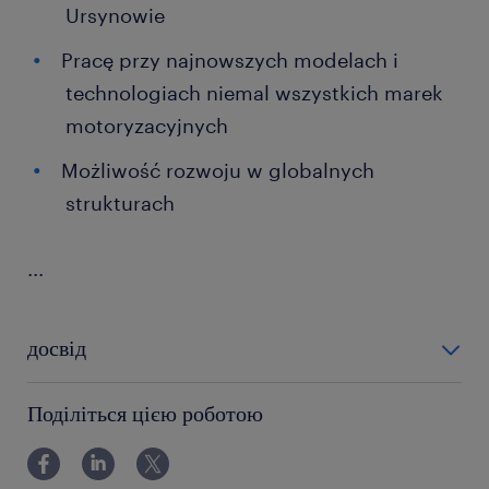
Ursynowie
Pracę przy najnowszych modelach i
technologiach niemal wszystkich marek
motoryzacyjnych
Możliwość rozwoju w globalnych
strukturach
...
досвід
powyżej 24 miesięcy
Поділіться цією роботою