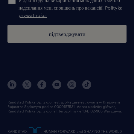
Я даю згоду на використання моїх даних з метою
надсилання мені сповіщень про вакансіїї.
Polityka
prywatności
підтверджувати
Randstad Polska Sp. z o.o. jest spółką zarejestrowaną w Krajowym
Rejestrze Sądowym pod nr 0000157531. Adres siedziby głównej
Randstad Polska Sp. z o.o. al. Jerozolimskie 134, 02-305 Warszawa.
RANDSTAD,
, HUMAN FORWARD and SHAPING THE WORLD