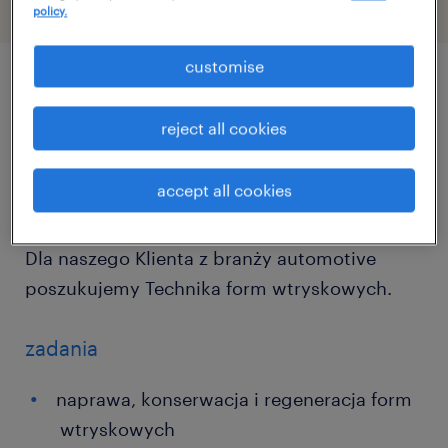
policy.
customise
описание должности
reject all cookies
🛠️ Technik form wtryskowych - Niepołomice
accept all cookies
Dla naszego Klienta z branży automotive
poszukujemy Technika form wtryskowych.
zadania
naprawa, konserwacja i regeneracja form
wtryskowych