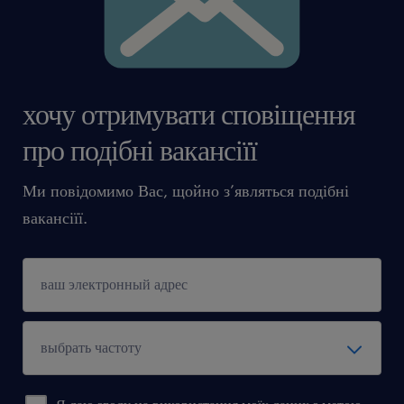
хочу отримувати сповіщення
про подібні вакансіїї
Ми повідомимо Вас, щойно з’являться подібні
вакансіїї.