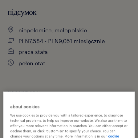
підсумок
niepołomice, małopolskie
PLN7,584 - PLN9,051 miesięcznie
praca stała
pełen etat
специальность
produkcja
about cookies
номер посилання
We use cookies to provide you with a tailored experience, to diagnose
technical problems, to help us improve our website. We also use them to
47049588
offer you more relevant information in searches. You can either accept or
decline them, or click "customise" to specify your choice. You can
change your options at any time. More information is in our
cookie