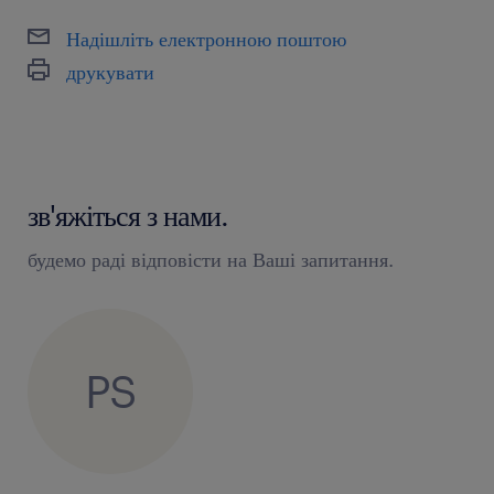
Надішліть електронною поштою
друкувати
зв'яжіться з нами.
будемо раді відповісти на Ваші запитання.
PS