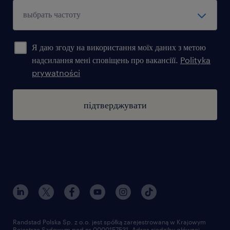
Я даю згоду на використання моїх даних з метою
надсилання мені сповіщень про вакансіїї.
Polityka
prywatności
підтверджувати
Randstad Polska Sp. z o.o. jest spółką zarejestrowaną w Krajowym
Rejestrze Sądowym pod nr 0000157531. Adres siedziby głównej