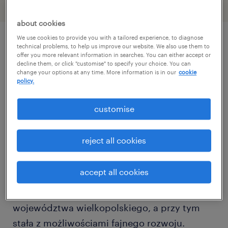
about cookies
We use cookies to provide you with a tailored experience, to diagnose
technical problems, to help us improve our website. We also use them to
описание должности
offer you more relevant information in searches. You can either accept or
decline them, or click "customise" to specify your choice. You can
change your options at any time. More information is in our
cookie
policy.
Stabilna, międzynarodowa firmą o
ugruntowanej pozycji na rynku, produkująca i
customise
serwisująca nowoczesne systemy z zakresu
HVAC oraz chłodnictwa transportowego
reject all cookies
rozwija się dynamicznie. W związku z tym
poszukiwana jest doświadczona i
accept all cookies
zaangażowana osoba na stanowisko Technika
Serwisu HVAC. Praca mobilna na terenie
województwa wielkopolskiego, a przy tym
stała z możliwościami fajnego rozwoju.