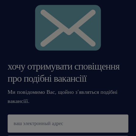
хочу отримувати сповіщення
про подібні вакансіїї
Ми повідомимо Вас, щойно з’являться подібні
вакансіїї.