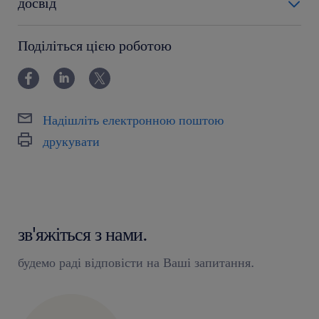
досвід
12-24 miesiące
Поділіться цією роботою
Надішліть електронною поштою
друкувати
зв'яжіться з нами.
будемо раді відповісти на Ваші запитання.