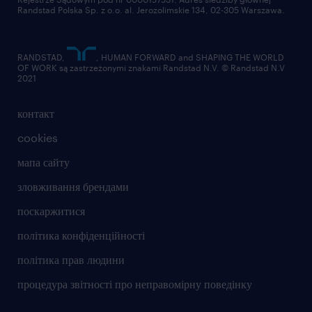
Randstad Polska Sp. z o.o. al. Jerozolimskie 134, 02-305 Warszawa.
RANDSTAD,
, HUMAN FORWARD and SHAPING THE WORLD
OF WORK są zastrzeżonymi znakami Randstad N.V. © Randstad N.V
2021
контакт
cookies
мапа сайту
зловживання брендами
поскаржитися
політика конфіденційності
політика прав людини
процедура звітності про неправомірну поведінку