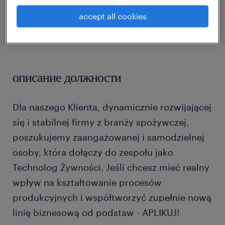
47054904
accept all cookies
описание должности
Dla naszego Klienta, dynamicznie rozwijającej
się i stabilnej firmy z branży spożywczej,
poszukujemy zaangażowanej i samodzielnej
osoby, która dołączy do zespołu jako
Technolog Żywności. Jeśli chcesz mieć realny
wpływ na kształtowanie procesów
produkcyjnych i współtworzyć zupełnie nową
linię biznesową od podstaw - APLIKUJ!