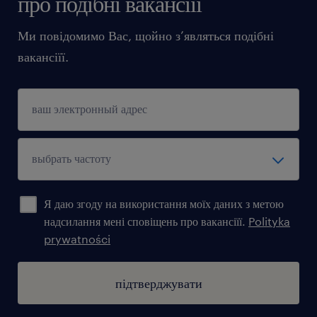
про подібні вакансіїї
Mobilności: Prawo jazdy kat. B.
Ми повідомимо Вас, щойно з’являться подібні
вакансіїї.
Agencja zatrudnienia – nr wpisu 47
ta oferta pracy przeznaczona jest dla osób
powyżej 18 roku życia
oferujemy
Я даю згоду на використання моїх даних з метою
Stabilne zatrudnienie w firmie o
надсилання мені сповіщень про вакансіїї.
Polityka
ugruntowanej pozycji na rynku.
prywatności
Wynagrodzenie zależne od Twojej wiedzy
i doświadczenia od 12 000zł brutto.
підтверджувати
Realny wpływ na biznes: Unikalną