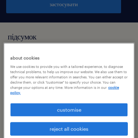
застосувати
підсумок
kraków, małopolskie
about cookies
praca stała
We use cookies to provide you with a tailored experience, to diagnose
technical problems, to help us improve our website. We also use them to
pełen etat
offer you more relevant information in searches. You can either accept or
decline them, or click "customise" to specify your choice. You can
change your options at any time. More information is in our
cookie
policy.
специальность
customise
produkcja
reject all cookies
номер посилання