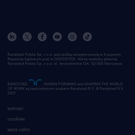
możliwość stworzenia nowej linii
produktowej i współdecydowania o
technologicznym kształcie projektu.
Pracę z nowoczesnymi technologiami i
narzędziami.
Randstad Polska Sp. z o.o. jest spółką zarejestrowaną w Krajowym
Niezbędne narzędzia pracy oraz wsparcie
Rejestrze Sądowym pod nr 0000157531. Adres siedziby głównej
Randstad Polska Sp. z o.o. al. Jerozolimskie 134, 02-305 Warszawa.
zespołu na każdym etapie wdrożenia.
RANDSTAD,
, HUMAN FORWARD and SHAPING THE WORLD
OF WORK są zastrzeżonymi znakami Randstad N.V. © Randstad N.V
2021
контакт
cookies
мапа сайту