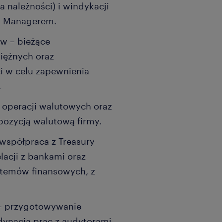
należności) i windykacji
l Managerem.
ow – bieżące
iężnych oraz
i w celu zapewnienia
.
a operacji walutowych oraz
pozycją walutową firmy.
współpraca z Treasury
acji z bankami oraz
stemów finansowych, z
 – przygotowywanie
dynacja prac z audytorami