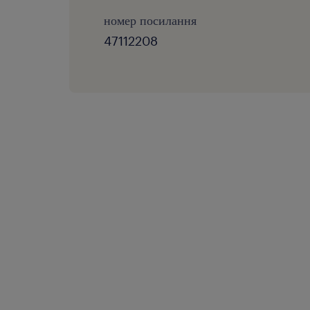
номер посилання
47112208