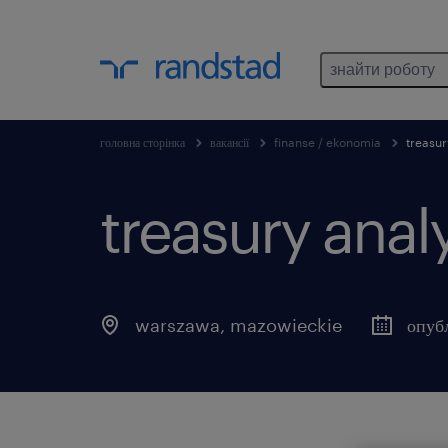
знайти роботу
головна сторінка
вакансії
finanse / ekonomia
treasur
treasury analy
warszawa
,
mazowieckie
опуб