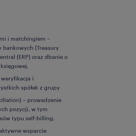
mi i matchingiem –
w bankowych (Treasury
ntral (ERP) oraz dbanie o
 księgowej.
weryfikacja i
ystkich spółek z grupy
iliation) – prowadzenie
ych pozycji, w tym
w typu self-billing.
 aktywne wsparcie