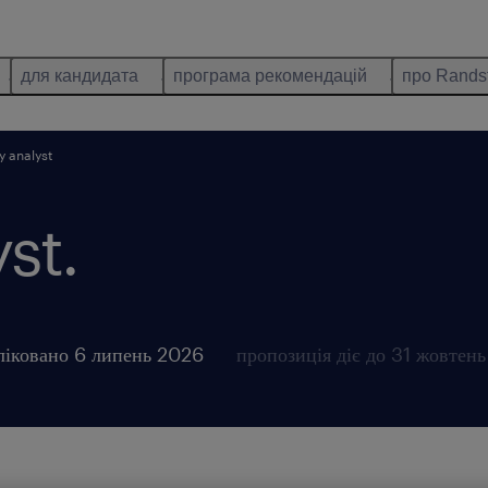
для кандидата
програма рекомендацій
про Rands
y analyst
st.
ліковано 6 липень 2026
пропозиція діє до 31 жовтен