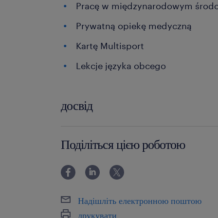
Pracę w międzynarodowym środ
Prywatną opiekę medyczną
Kartę Multisport
Lekcje języka obcego
досвід
powyżej 24 miesięcy
Поділіться цією роботою
Надішліть електронною поштою
друкувати