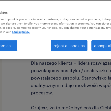
okies
es to provide you with a tailored experience, to diagnose technical problems, to hel
 We also use them to offer you more relevant information in searches. You can either 
, or click "customise" to specify your choice. You can change your options at any tim
is in our
cookie policy.
Masz doświadczenie w obszarze trea
się w dynamicznym i zmiennym śro
omise
reject all cookies
accept al
Jeżeli tak, ta oferta może Cię zainter
Dla naszego klienta – lidera rozwiąza
poszukujemy analityka / analityczki 
powstającego zespołu. Stanowisko łą
analitycznymi i daje możliwość wspó
procesów.
Czujesz, że to może być coś dla Ciebi