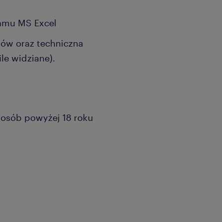
amu MS Excel
sów oraz techniczna
le widziane).
a osób powyżej 18 roku