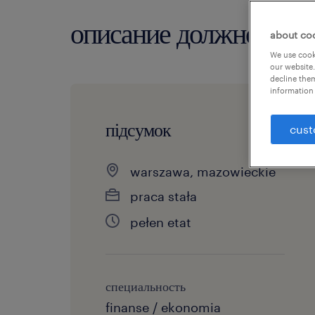
описание должности
about co
We use cooki
our website.
decline them
information 
підсумок
cust
warszawa, mazowieckie
praca stała
pełen etat
специальность
finanse / ekonomia