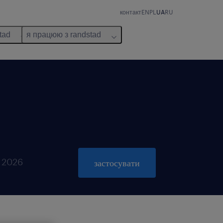
контакт
EN
PL
UA
RU
tad
я працюю з randstad
ь 2026
застосувати