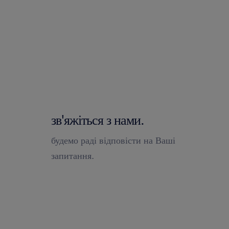
зв'яжіться з нами.
будемо раді відповісти на Ваші
запитання.