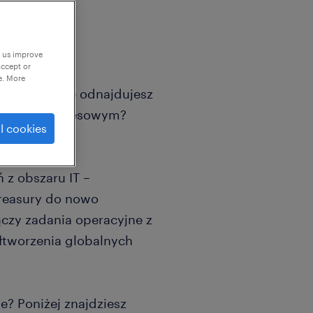
p us improve
accept or
e. More
sury? Dobrze odnajdujesz
dowisku biznesowym?
l cookies
esować.
ń z obszaru IT –
treasury do nowo
czy zadania operacyjne z
łtworzenia globalnych
e? Poniżej znajdziesz