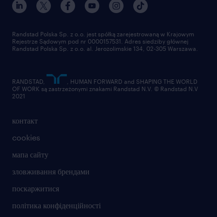
Randstad Polska Sp. z o.o. jest spółką zarejestrowaną w Krajowym
Rejestrze Sądowym pod nr 0000157531. Adres siedziby głównej
Randstad Polska Sp. z o.o. al. Jerozolimskie 134, 02-305 Warszawa.
RANDSTAD,
, HUMAN FORWARD and SHAPING THE WORLD
OF WORK są zastrzeżonymi znakami Randstad N.V. © Randstad N.V
2021
контакт
cookies
мапа сайту
зловживання брендами
поскаржитися
політика конфіденційності