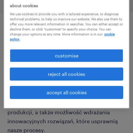
about cookies
We use cookies to provide you with a tailored experience, to diagnose
technical problems, to help us improve our website. We also use them to
offer you more relevant information in searches. You can either accept or
decline them, or click "customise" to specify your choice. You can
описание должности
change your options at any time. More information is in our
cookie
policy.
customise
Masz doświadczenie w automatyce i chcesz
pracować z nowoczesnymi technologiami?
reject all cookies
Szukamy kogoś takiego jak Ty!
accept all cookies
Jako Automatyk w dziale Utrzymania Ruchu
będziesz mieć kluczowy wpływ na płynność
produkcji, a także możliwość wdrażania
innowacyjnych rozwiązań, które usprawnią
nasze procesy.