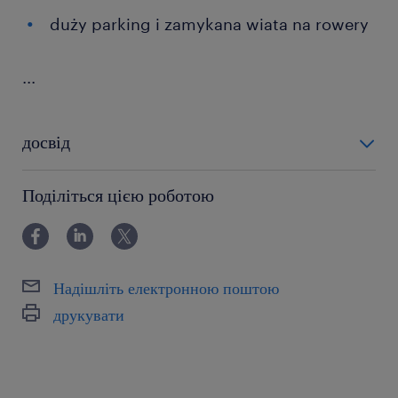
duży parking i zamykana wiata na rowery
...
досвід
12-24 miesiące
Поділіться цією роботою
Надішліть електронною поштою
друкувати