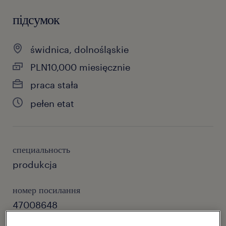
підсумок
świdnica, dolnośląskie
PLN10,000 miesięcznie
praca stała
pełen etat
специальность
produkcja
номер посилання
47008648