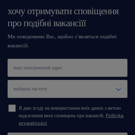
хочу отримувати сповіщення
про подібні вакансіїї
Ми повідомимо Вас, щойно з’являться подібні
вакансіїї.
Я даю згоду на використання моїх даних з метою
надсилання мені сповіщень про вакансіїї.
Polityka
prywatności