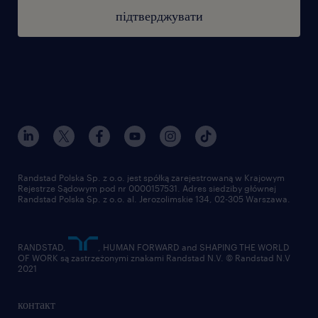
підтверджувати
Randstad Polska Sp. z o.o. jest spółką zarejestrowaną w Krajowym
Rejestrze Sądowym pod nr 0000157531. Adres siedziby głównej
Randstad Polska Sp. z o.o. al. Jerozolimskie 134, 02-305 Warszawa.
RANDSTAD,
, HUMAN FORWARD and SHAPING THE WORLD
OF WORK są zastrzeżonymi znakami Randstad N.V. © Randstad N.V
2021
контакт