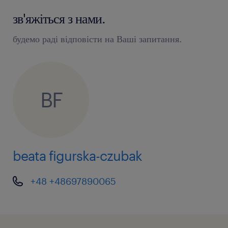
зв'яжіться з нами.
будемо раді відповісти на Ваші запитання.
BF
beata figurska-czubak
+48 +48697890065