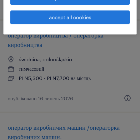
опубліковано 22 липень 2026
accept all cookies
оператор виробництва / операторка
виробництва
świdnica, dolnośląskie
тимчасовий
PLN5,300 - PLN7,700 на місяць
опубліковано 16 липень 2026
оператор виробничих машин /операторка
виробничих машин.