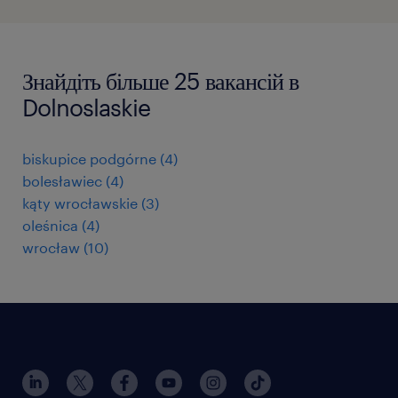
Знайдіть більше 25 вакансій в
Dolnoslaskie
biskupice podgórne
(
4
)
bolesławiec
(
4
)
kąty wrocławskie
(
3
)
oleśnica
(
4
)
wrocław
(
10
)