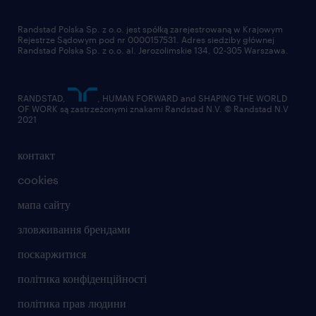
Randstad Polska Sp. z o.o. jest spółką zarejestrowaną w Krajowym
Rejestrze Sądowym pod nr 0000157531. Adres siedziby głównej
Randstad Polska Sp. z o.o. al. Jerozolimskie 134, 02-305 Warszawa.
RANDSTAD,
, HUMAN FORWARD and SHAPING THE WORLD
OF WORK są zastrzeżonymi znakami Randstad N.V. © Randstad N.V
2021
контакт
cookies
мапа сайту
зловживання брендами
поскаржитися
політика конфіденційності
політика прав людини