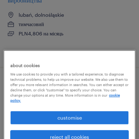
виробництва
lubań, dolnośląskie
тимчасовий
PLN4,806 на місяць
опубліковано 29 липень 2026
about cookies
We use cookies to provide you with a tailored experience, to diagnose
technical problems, to help us improve our website. We also use them to
молодшого монтажника
offer you more relevant information in searches. You can either accept or
decline them, or click "customise" to specify your choice. You can
change your options at any time. More information is in our
cookie
wykroty, dolnośląskie
policy.
тимчасовий
PLN5,449 на місяць
customise
reject all cookies