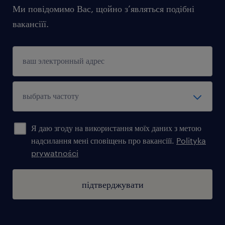
Ми повідомимо Вас, щойно з’являться подібні
вакансіїї.
Я даю згоду на використання моїх даних з метою
надсилання мені сповіщень про вакансіїї.
Polityka
prywatności
підтверджувати