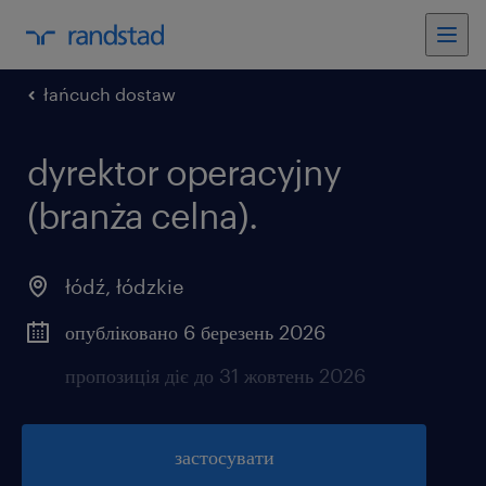
łańcuch dostaw
dyrektor operacyjny
(branża celna).
łódź
,
łódzkie
опубліковано 6 березень 2026
пропозиція діє до 31 жовтень 2026
застосувати