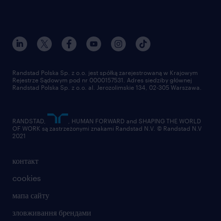
Randstad Polska Sp. z o.o. jest spółką zarejestrowaną w Krajowym
Rejestrze Sądowym pod nr 0000157531. Adres siedziby głównej
Randstad Polska Sp. z o.o. al. Jerozolimskie 134, 02-305 Warszawa.
RANDSTAD,
, HUMAN FORWARD and SHAPING THE WORLD
OF WORK są zastrzeżonymi znakami Randstad N.V. © Randstad N.V
2021
контакт
cookies
мапа сайту
зловживання брендами