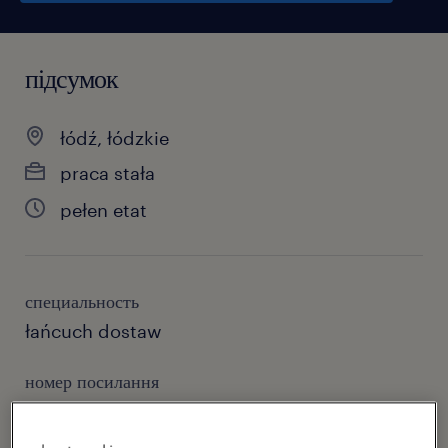
підсумок
łódź, łódzkie
praca stała
pełen etat
специальность
łańcuch dostaw
номер посилання
46562704