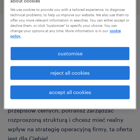
about cookies
We use cookies to provide you with a tailored experience, to diagnose
technical problems, to help us improve our website. We also use them to
offer you more relevant information in searches. You can either accept or
decline them, or click "customise" to specify your choice. You can
change your options at any time. More information is in our
cookie
описание должности
policy.
customise
Dla naszego – dynamicznie rozwijającego się
lidera w branży logistycznej i celnej –
poszukujemy doświadczonej osoby, który
reject all cookies
obejmie kluczowe stanowisko
Dyrektorki/Dyrektora Operacyjnego. Jeśli
accept all cookies
posiadasz ekspercką wiedzę z zakresu
przepisów celnych, potrafisz zarządzać
rozproszoną strukturą i chcesz mieć realny
wpływ na strategię operacyjną firmy, ta oferta
jest dla Ciebie!