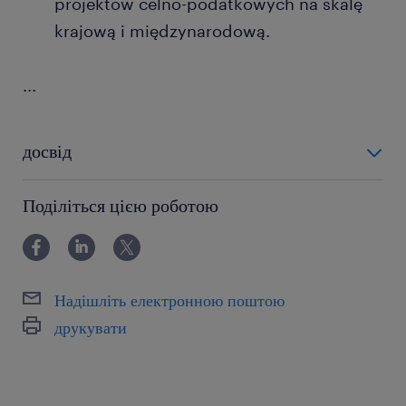
projektów celno-podatkowych na skalę
krajową i międzynarodową.
...
досвід
powyżej 24 miesięcy
Поділіться цією роботою
Надішліть електронною поштою
друкувати