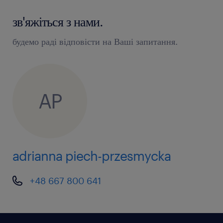
зв'яжіться з нами.
будемо раді відповісти на Ваші запитання.
AP
adrianna piech-przesmycka
+48 667 800 641