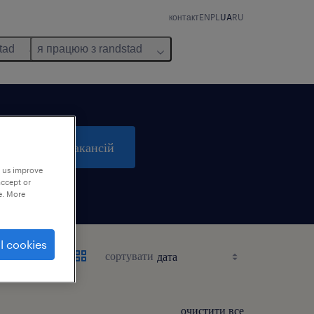
контакт
EN
PL
UA
RU
tad
я працюю з randstad
пошук 3 вакансій
p us improve
accept or
e. More
l cookies
сортувати
очистити все