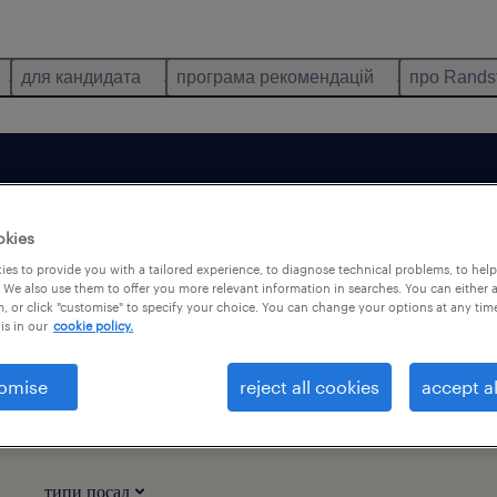
для кандидата
програма рекомендацій
про Rands
okies
es to provide you with a tailored experience, to diagnose technical problems, to hel
 We also use them to offer you more relevant information in searches. You can either 
тільки віддалена робота
, or click "customise" to specify your choice. You can change your options at any tim
is in our
cookie policy.
omise
reject all cookies
accept al
сцевості Łódzkie: 3
типи посад