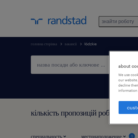
знайти роботу
головна сторінка
вакансії
łódzkie
about co
We use cooki
our website.
decline them
information 
cust
кількість пропозицій роботи в мі
специальность
местонаположение
1