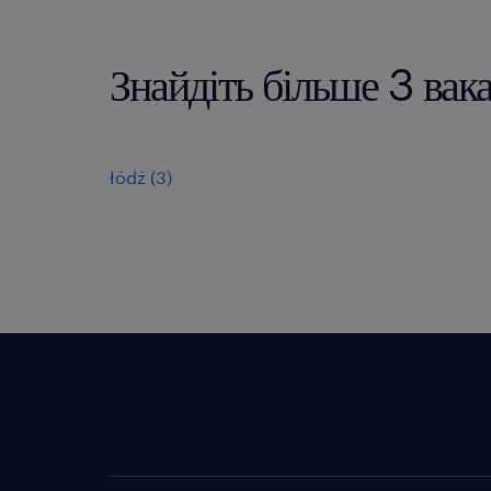
Знайдіть більше 3 вак
łódź
(
3
)