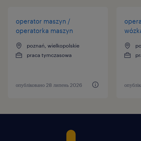
operator maszyn /
opera
operatorka maszyn
wózk
poznań, wielkopolskie
po
praca tymczasowa
pr
опубліковано 28 липень 2026
опублі