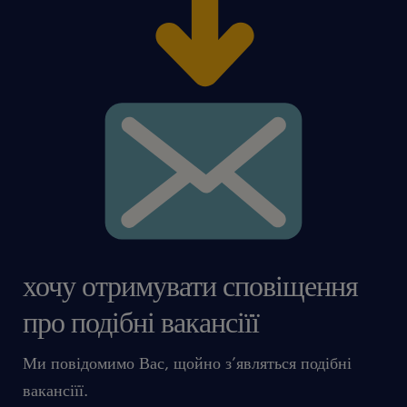
хочу отримувати сповіщення
про подібні вакансіїї
Ми повідомимо Вас, щойно з’являться подібні
вакансіїї.