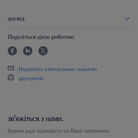
досвід
12-24 miesiące
Поділіться цією роботою
Надішліть електронною поштою
друкувати
зв'яжіться з нами.
будемо раді відповісти на Ваші запитання.