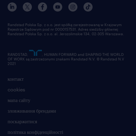
Randstad Polska Sp. z o.o. jest spółką zarejestrowaną w Krajowym
Rejestrze Sądowym pod nr 0000157531. Adres siedziby głównej
Randstad Polska Sp. z o.o. al. Jerozolimskie 134, 02-305 Warszawa.
RANDSTAD,
, HUMAN FORWARD and SHAPING THE WORLD
OF WORK są zastrzeżonymi znakami Randstad N.V. © Randstad N.V
2021
контакт
cookies
мапа сайту
зловживання брендами
поскаржитися
політика конфіденційності