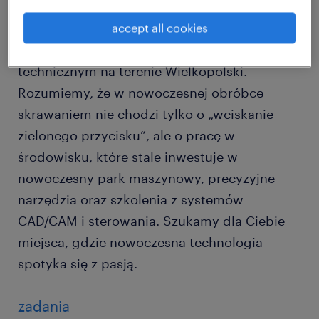
czeka.
accept all cookies
Jesteśmy Twoim Partnerem w rozwoju
technicznym na terenie Wielkopolski.
Rozumiemy, że w nowoczesnej obróbce
skrawaniem nie chodzi tylko o „wciskanie
zielonego przycisku”, ale o pracę w
środowisku, które stale inwestuje w
nowoczesny park maszynowy, precyzyjne
narzędzia oraz szkolenia z systemów
CAD/CAM i sterowania. Szukamy dla Ciebie
miejsca, gdzie nowoczesna technologia
spotyka się z pasją.
zadania