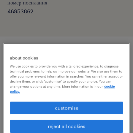
номер посилання
46953862
описание должности
about cookies
We use cookies to provide you with a tailored experience, to diagnose
technical problems, to help us improve our website. We also use them to
Wielkopolska – Jesteś ekspertem Działu CNC?
offer you more relevant information in searches. You can either accept or
(k/m/n)Operator, Ustawiacz, Programista,
decline them, or click "customise" to specify your choice. You can
change your options at any time. More information is in our
cookie
Specjalista – Twój fach w cenie!
policy.
Niezależnie od tego, czy dbasz o precyzję
customise
wymiarów, ustawiasz skomplikowane detale,
czy piszesz zaawansowane programy CAM –
reject all cookies
Twoja przyszłość w nowoczesnym przemyśle