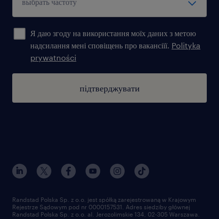
Я даю згоду на використання моїх даних з метою
надсилання мені сповіщень про вакансіїї.
Polityka
prywatności
підтверджувати
Randstad Polska Sp. z o.o. jest spółką zarejestrowaną w Krajowym
Rejestrze Sądowym pod nr 0000157531. Adres siedziby głównej
Randstad Polska Sp. z o.o. al. Jerozolimskie 134, 02-305 Warszawa.