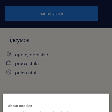
застосувати
підсумок
opole, opolskie
praca stała
pełen etat
специальность
bhp / ochrona środowiska
about cookies