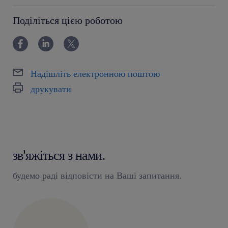
powyżej 24 miesięcy
Поділіться цією роботою
Надішліть електронною поштою
друкувати
зв'яжіться з нами.
будемо раді відповісти на Ваші запитання.