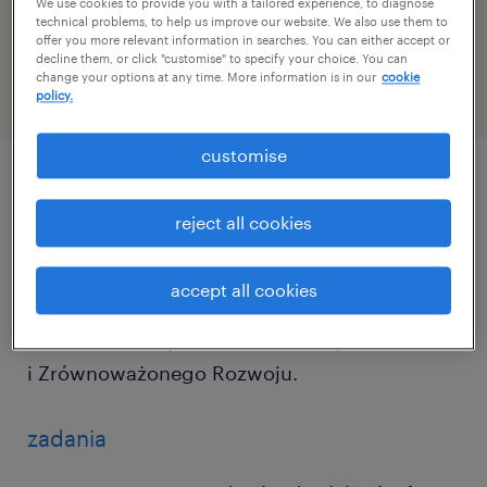
We use cookies to provide you with a tailored experience, to diagnose
номер посилання
technical problems, to help us improve our website. We also use them to
offer you more relevant information in searches. You can either accept or
46947878
decline them, or click "customise" to specify your choice. You can
change your options at any time. More information is in our
cookie
policy.
customise
описание должности
reject all cookies
Dla naszego klienta, firmy z branży
accept all cookies
budowlanej poszukujemy osoby na
stanowisko Inżyniera ds. Ochrony Środowiska
i Zrównoważonego Rozwoju.
zadania