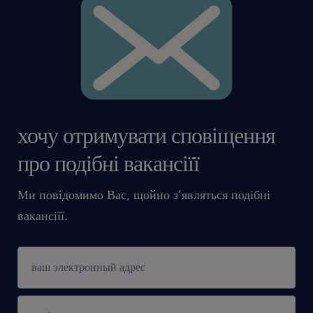
хочу отримувати сповіщення
про подібні вакансіїї
Ми повідомимо Вас, щойно з’являться подібні
вакансіїї.