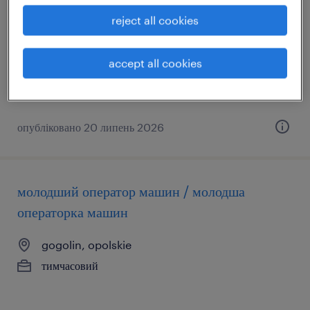
skarbimierz, opolskie
reject all cookies
тимчасовий
accept all cookies
опубліковано 20 липень 2026
молодший оператор машин / молодша
операторка машин
gogolin, opolskie
тимчасовий