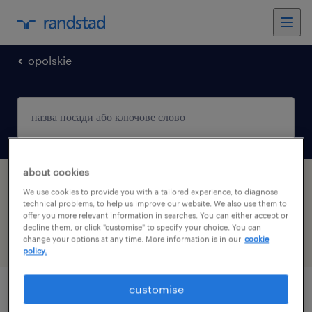
opolskie
about cookies
кількість пропозицій роботи в місцевості
We use cookies to provide you with a tailored experience, to diagnose
Opole, Opolskie: 2
technical problems, to help us improve our website. We also use them to
offer you more relevant information in searches. You can either accept or
decline them, or click "customise" to specify your choice. You can
change your options at any time. More information is in our
cookie
фильтр
1
policy.
customise
оператор машин / операторка машин