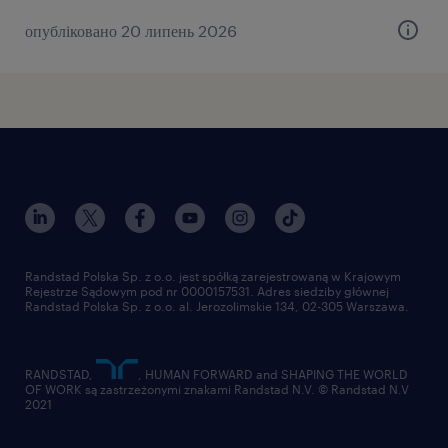
опубліковано 20 липень 2026
Randstad Polska Sp. z o.o. jest spółką zarejestrowaną w Krajowym
Rejestrze Sądowym pod nr 0000157531. Adres siedziby głównej
Randstad Polska Sp. z o.o. al. Jerozolimskie 134, 02-305 Warszawa.
RANDSTAD,
, HUMAN FORWARD and SHAPING THE WORLD
OF WORK są zastrzeżonymi znakami Randstad N.V. © Randstad N.V
2021