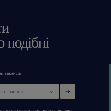
ти
 подібні
і вакансіїї.
х з метою надсилання мені сповіщень