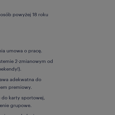
a osób powyżej 18 roku
dnia umowa o pracę.
systemie 2-zmianowym od
eekendy!).
tawa adekwatna do
tem premiowy.
 do karty sportowej,
enie grupowe.