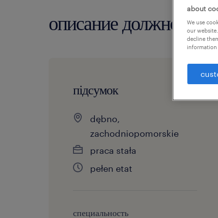
about co
описание должности
We use cooki
our website.
decline them
information 
cust
підсумок
dębno,
zachodniopomorskie
praca stała
pełen etat
специальность