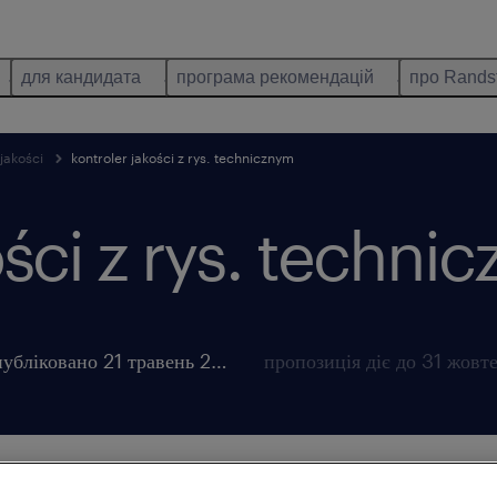
для кандидата
програма рекомендацій
про Rands
jakości
kontroler jakości z rys. technicznym
ości z rys. techni
опубліковано 21 травень 2026