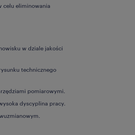
w celu eliminowania
owisku w dziale jakości
 rysunku technicznego
arzędziami pomiarowymi.
wysoka dyscyplina pracy.
 dwuzmianowym.