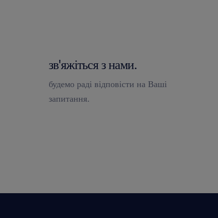
зв'яжіться з нами.
будемо раді відповісти на Ваші
запитання.