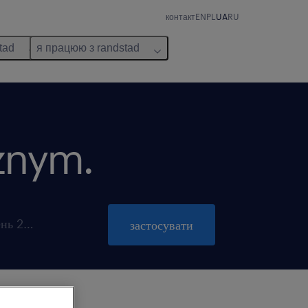
контакт
EN
PL
UA
RU
tad
я працюю з randstad
cznym.
пропозиція діє до 31 жовтень 2026
застосувати