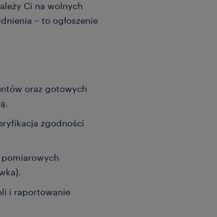
zależy Ci na wolnych
dnienia – to ogłoszenie
nentów oraz gotowych
ą.
eryfikacja zgodności
i pomiarowych
wka).
i i raportowanie