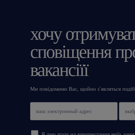
хочу отримува
сповіщення про
вакансіїї
Ми повідомимо Вас, щойно з’являться подібн
підтверджувати
Я даю згоду на використання моїх дани