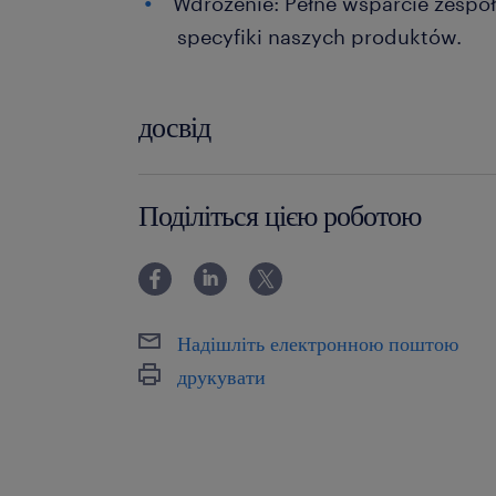
Wdrożenie: Pełne wsparcie zespoł
specyfiki naszych produktów.
досвід
6-12 miesięcy
Поділіться цією роботою
Надішліть електронною поштою
друкувати