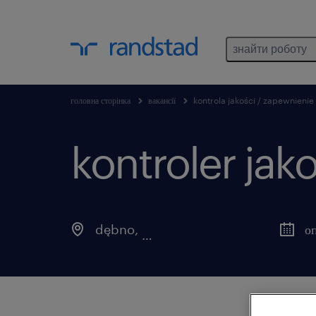
знайти роботу
головна сторінка
вакансії
kontrola jakości / zapewnienie 
kontroler jak
dębno
,
zachodniopomorskie