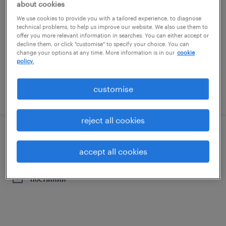
mechanicznego
about cookies
We use cookies to provide you with a tailored experience, to diagnose
technical problems, to help us improve our website. We also use them to
bydgoszcz, kujawsko-pomorskie
offer you more relevant information in searches. You can either accept or
постійний
decline them, or click "customise" to specify your choice. You can
change your options at any time. More information is in our
cookie
policy.
customise
опубліковано 3 серпень 2026
reject all cookies
lakiernik k/m
accept all cookies
bydgoszcz, kujawsko-pomorskie
постійний