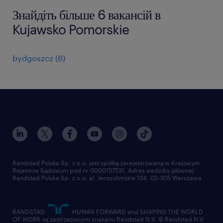
Знайдіть більше 6 вакансій в
Kujawsko Pomorskie
bydgoszcz
(
6
)
Randstad Polska Sp. z o.o. jest spółką zarejestrowaną w Krajowym
Rejestrze Sądowym pod nr 0000157531. Adres siedziby głównej
Randstad Polska Sp. z o.o. al. Jerozolimskie 134, 02-305 Warszawa.
RANDSTAD,
, HUMAN FORWARD and SHAPING THE WORLD
OF WORK są zastrzeżonymi znakami Randstad N.V. © Randstad N.V