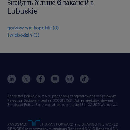
Знайдіть більше 6 вакансій в
Lubuskie
gorzów wielkopolski
(
3
)
świebodzin
(
3
)
Randstad Polska Sp. z o.o. jest spółką zarejestrowaną w Krajowym
Rejestrze Sądowym pod nr 0000157531. Adres siedziby głównej
Randstad Polska Sp. z o.o. al. Jerozolimskie 134, 02-305 Warszawa.
RANDSTAD,
, HUMAN FORWARD and SHAPING THE WORLD
OF WORK są zastrzeżonymi znakami Randstad N.V. © Randstad N.V