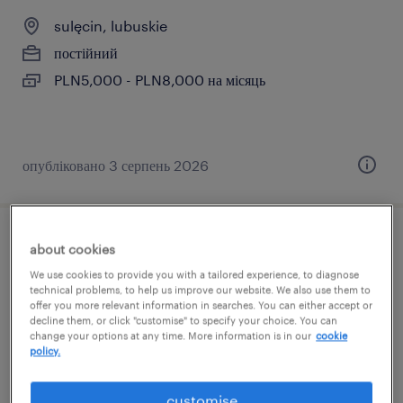
sulęcin, lubuskie
постійний
PLN5,000 - PLN8,000 на місяць
опубліковано 3 серпень 2026
specjalista/specjalistka ds. mechaniki
about cookies
We use cookies to provide you with a tailored experience, to diagnose
sulęcin, lubuskie
technical problems, to help us improve our website. We also use them to
offer you more relevant information in searches. You can either accept or
постійний
decline them, or click "customise" to specify your choice. You can
change your options at any time. More information is in our
cookie
PLN5,000 - PLN8,000 на місяць
policy.
customise