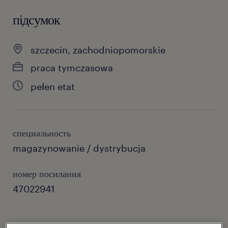
підсумок
szczecin, zachodniopomorskie
praca tymczasowa
pełen etat
специальность
magazynowanie / dystrybucja
номер посилання
47022941