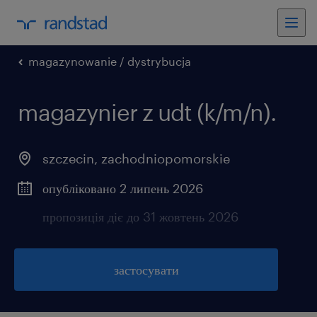
magazynowanie / dystrybucja
magazynier z udt (k/m/n).
szczecin
,
zachodniopomorskie
опубліковано 2 липень 2026
пропозиція діє до 31 жовтень 2026
застосувати