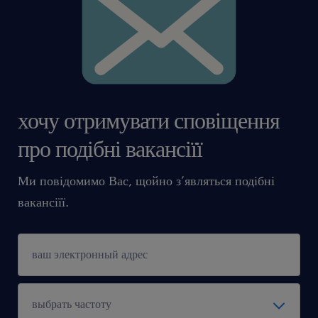
хочу отримувати сповіщення
про подібні вакансіїї
Ми повідомимо Вас, щойно з’являться подібні
вакансіїї.