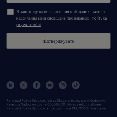
Я даю згоду на використання моїх даних з метою
надсилання мені сповіщень про вакансіїї.
Polityka
prywatności
підтверджувати
Randstad Polska Sp. z o.o. jest spółką zarejestrowaną w Krajowym
Rejestrze Sądowym pod nr 0000157531. Adres siedziby głównej
Randstad Polska Sp. z o.o. al. Jerozolimskie 134, 02-305 Warszawa.