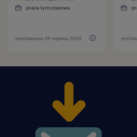
praca tymczasowa
pr
опубліковано 26 червень 2026
опублі