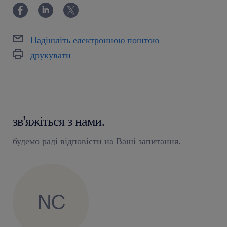
Надішліть електронною поштою
друкувати
зв'яжіться з нами.
будемо раді відповісти на Ваші запитання.
NC