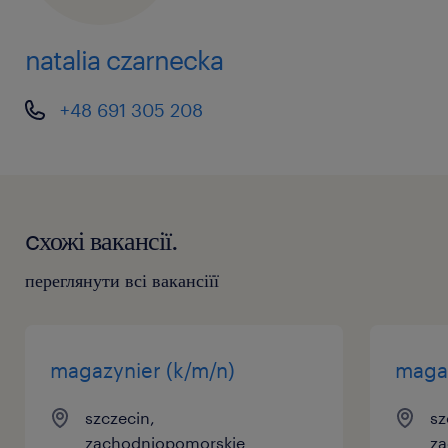
natalia czarnecka
+48 691 305 208
cхожі вакансії.
переглянути всі вакансіїї
magazynier (k/m/n)
magaz
szczecin,
sz
zachodniopomorskie
za