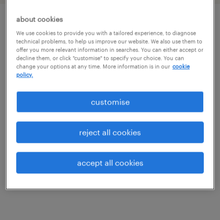
about cookies
описание должности
We use cookies to provide you with a tailored experience, to diagnose
technical problems, to help us improve our website. We also use them to
offer you more relevant information in searches. You can either accept or
decline them, or click "customise" to specify your choice. You can
Szukasz stabilnego zatrudnienia, w którym
change your options at any time. More information is in our
cookie
policy.
Twoje doświadczenie na magazynie zostanie
docenione? Dla jednego z naszych Klientów
customise
poszukujemy zmotywowanych pracowników
gotowych do podjęcia pracy jako Operator
reject all cookies
Wózka Widłowego. Dołącz do zespołu i
rozwijaj swoje umiejętności pod skrzydłami
accept all cookies
Randstad!