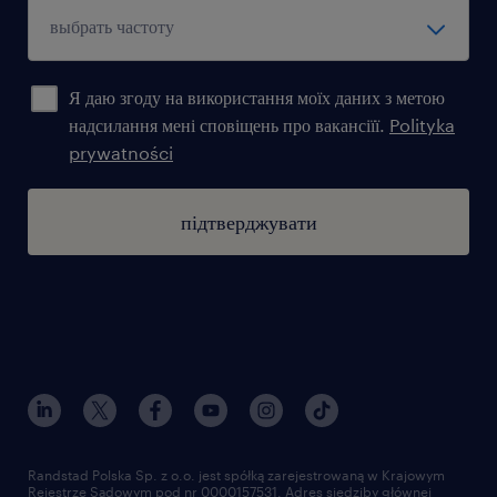
Я даю згоду на використання моїх даних з метою
надсилання мені сповіщень про вакансіїї.
Polityka
prywatności
підтверджувати
Randstad Polska Sp. z o.o. jest spółką zarejestrowaną w Krajowym
Rejestrze Sądowym pod nr 0000157531. Adres siedziby głównej