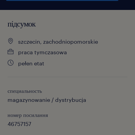
підсумок
szczecin, zachodniopomorskie
praca tymczasowa
pełen etat
специальность
magazynowanie / dystrybucja
номер посилання
46757157