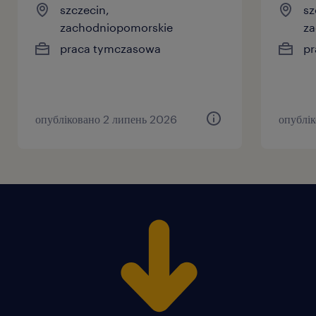
szczecin,
sz
zachodniopomorskie
za
praca tymczasowa
pr
опубліковано 2 липень 2026
опублі