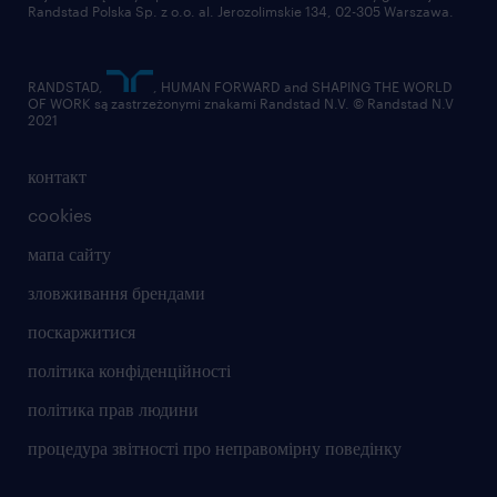
Randstad Polska Sp. z o.o. al. Jerozolimskie 134, 02-305 Warszawa.
RANDSTAD,
, HUMAN FORWARD and SHAPING THE WORLD
OF WORK są zastrzeżonymi znakami Randstad N.V. © Randstad N.V
2021
контакт
cookies
мапа сайту
зловживання брендами
поскаржитися
політика конфіденційності
політика прав людини
процедура звітності про неправомірну поведінку