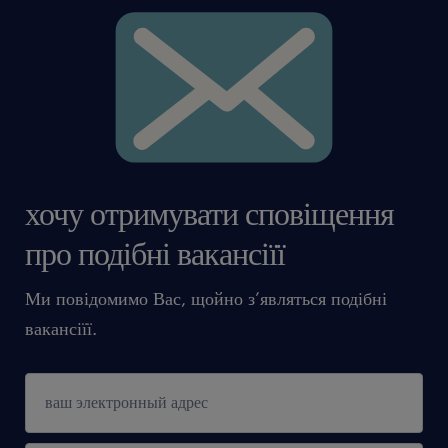
хочу отримувати сповіщення
про подібні вакансіїї
Ми повідомимо Вас, щойно з’являться подібні
вакансіїї.