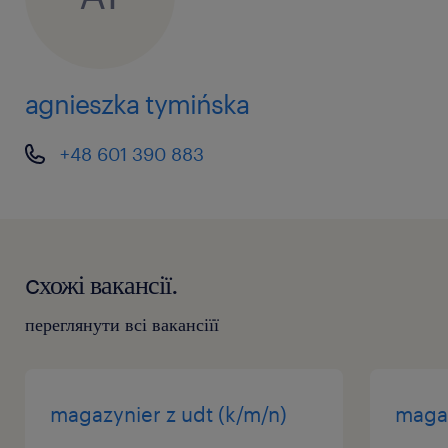
agnieszka tymińska
+48 601 390 883
cхожі вакансії.
переглянути всі вакансіїї
magazynier z udt (k/m/n)
magaz