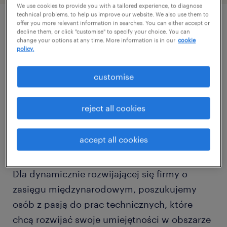
We use cookies to provide you with a tailored experience, to diagnose
technical problems, to help us improve our website. We also use them to
offer you more relevant information in searches. You can either accept or
decline them, or click "customise" to specify your choice. You can
описание должности
change your options at any time. More information is in our
cookie
policy.
Malarz - Piaskarz konstrukcji stalowych (k/m),
customise
stała praca, w oparciu umowy o pracę, na 3
zmiany od poniedziałku do piątku
reject all cookies
Miejsce pracy: Kostrzyn nad Odrą
accept all cookies
Dla dynamicznie rozwijającej się firmy o
zasięgu międzynarodowym, poszukujemy
osób z pasją do prac technicznych, które
chcą rozwijać swoje umiejętności w obszarze