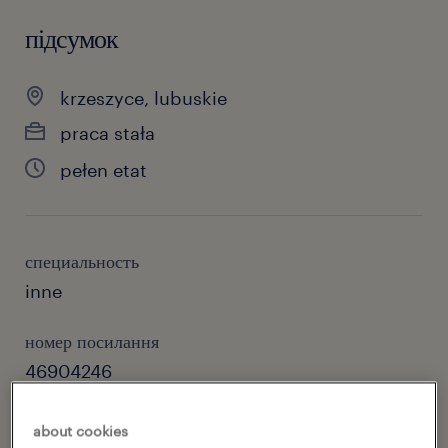
підсумок
krzeszyce, lubuskie
praca stała
pełen etat
специальность
inne
номер посилання
46904246
about cookies