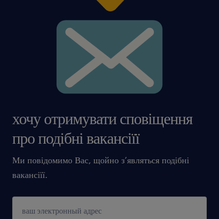
хочу отримувати сповіщення
про подібні вакансіїї
Ми повідомимо Вас, щойно з’являться подібні
вакансіїї.