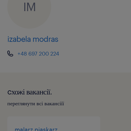
IM
izabela modras
+48 697 200 224
cхожі вакансії.
переглянути всі вакансіїї
malarz piaskarz