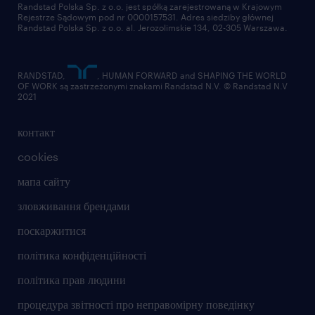
Randstad Polska Sp. z o.o. jest spółką zarejestrowaną w Krajowym
Rejestrze Sądowym pod nr 0000157531. Adres siedziby głównej
Randstad Polska Sp. z o.o. al. Jerozolimskie 134, 02-305 Warszawa.
RANDSTAD,
, HUMAN FORWARD and SHAPING THE WORLD
OF WORK są zastrzeżonymi znakami Randstad N.V. © Randstad N.V
2021
контакт
cookies
мапа сайту
зловживання брендами
поскаржитися
політика конфіденційності
політика прав людини
процедура звітності про неправомірну поведінку