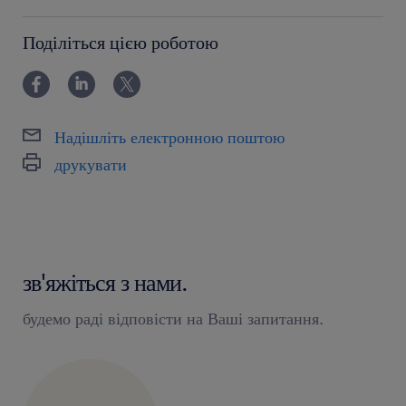
12-24 miesiące
Поділіться цією роботою
Надішліть електронною поштою
друкувати
зв'яжіться з нами.
будемо раді відповісти на Ваші запитання.