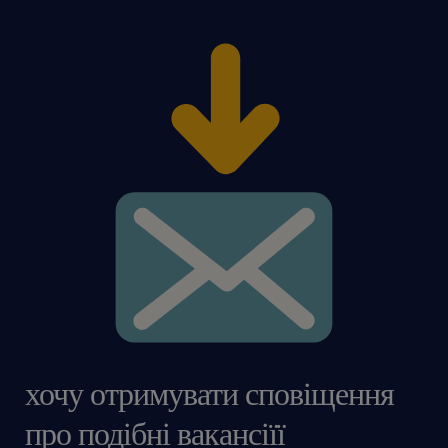
kwalifikacji i doświadczenia kandydata
хочу отримувати сповіщення
про подібні вакансіїї