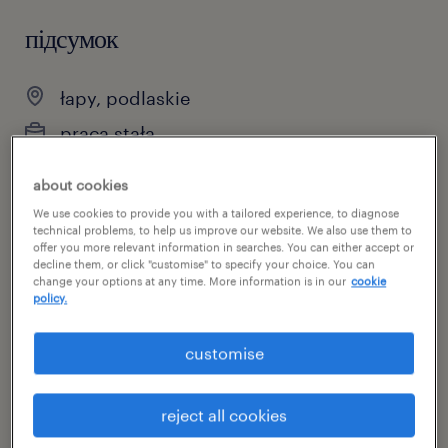
підсумок
łapy, podlaskie
praca stała
pełen etat
about cookies
We use cookies to provide you with a tailored experience, to diagnose
technical problems, to help us improve our website. We also use them to
offer you more relevant information in searches. You can either accept or
специальность
decline them, or click "customise" to specify your choice. You can
change your options at any time. More information is in our
cookie
inne
policy.
номер посилання
customise
46934586
reject all cookies