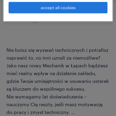
accept all cookies
описание должности
Nie boisz się wyzwań technicznych i potrafisz
naprawić to, co inni uznali za niemożliwe?
Jako nasz nowy Mechanik w Łapach będziesz
mieć realny wpływ na działanie zakładu,
gdzie Twoje umiejętności w usuwaniu usterek
są kluczem do wspólnego sukcesu.
Nie wymagamy lat doświadczenia –
nauczymy Cię reszty, jeśli masz motywację
do pracy i zmysł techniczny.
...