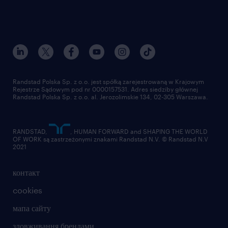
Randstad Polska Sp. z o.o. jest spółką zarejestrowaną w Krajowym
Rejestrze Sądowym pod nr 0000157531. Adres siedziby głównej
Randstad Polska Sp. z o.o. al. Jerozolimskie 134, 02-305 Warszawa.
RANDSTAD,
, HUMAN FORWARD and SHAPING THE WORLD
OF WORK są zastrzeżonymi znakami Randstad N.V. © Randstad N.V
2021
контакт
cookies
мапа сайту
зловживання брендами