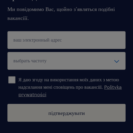
Ми повідомимо Вас, щойно з’являться подібні
вакансіїї.
Я даю згоду на використання моїх даних з метою
надсилання мені сповіщень про вакансіїї.
Polityka
prywatności
підтверджувати