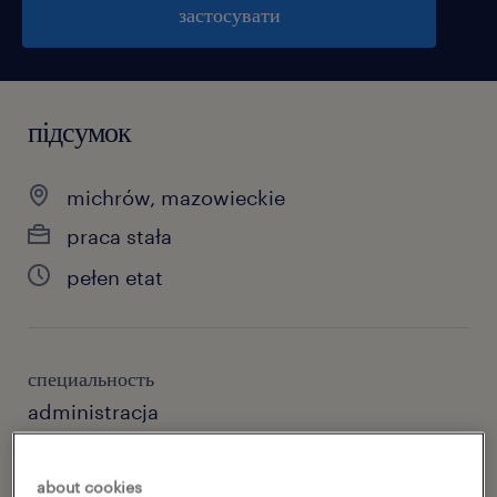
застосувати
підсумок
michrów, mazowieckie
praca stała
pełen etat
специальность
administracja
номер посилання
about cookies