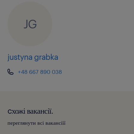
JG
justyna grabka
+48 667 890 038
cхожі вакансії.
переглянути всі вакансіїї