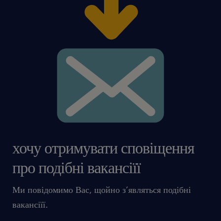
хочу отримувати сповіщення
про подібні вакансіїї
Ми повідомимо Вас, щойно з’являться подібні
вакансіїї.