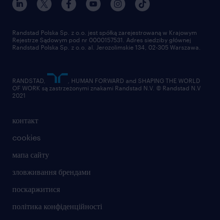
Randstad Polska Sp. z o.o. jest spółką zarejestrowaną w Krajowym
Rejestrze Sądowym pod nr 0000157531. Adres siedziby głównej
Randstad Polska Sp. z o.o. al. Jerozolimskie 134, 02-305 Warszawa.
RANDSTAD,
, HUMAN FORWARD and SHAPING THE WORLD
OF WORK są zastrzeżonymi znakami Randstad N.V. © Randstad N.V
2021
контакт
cookies
мапа сайту
зловживання брендами
поскаржитися
політика конфіденційності