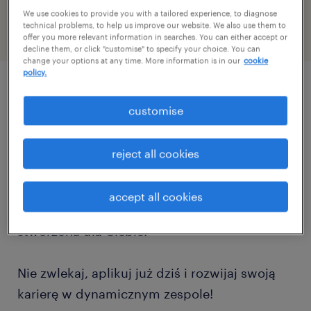
47072672
We use cookies to provide you with a tailored experience, to diagnose
technical problems, to help us improve our website. We also use them to
offer you more relevant information in searches. You can either accept or
decline them, or click "customise" to specify your choice. You can
change your options at any time. More information is in our
cookie
policy.
описание должности
customise
Szukamy Młodszego Specjalisty / Specjalistki
reject all cookies
ds. Obrotu Paletowego i Opakowań. Jeśli
masz oko do szczegółów, a liczby i analiza to
accept all cookies
Twoje naturalne środowisko – ta rola jest
stworzona dla Ciebie.
Nie zwlekaj, aplikuj już dziś i rozwijaj swoją
karierę w dynamicznym zespole!