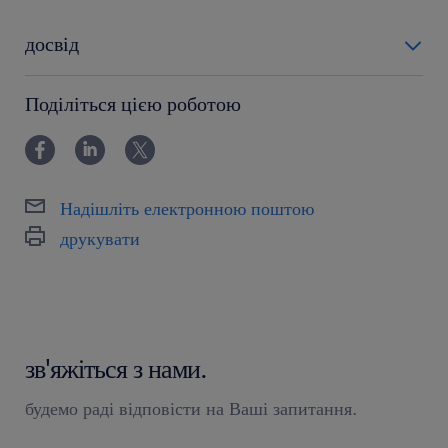
досвід
0-6 miesięcy
Поділіться цією роботою
Надішліть електронною поштою
друкувати
зв'яжіться з нами.
будемо раді відповісти на Ваші запитання.