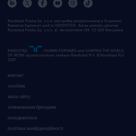
Randstad Polska Sp. z o.o. jest spółką zarejestrowaną w Krajowym
Rejestrze Sądowym pod nr 0000157531. Adres siedziby głównej
Randstad Polska Sp. z o.o. al. Jerozolimskie 134, 02-305 Warszawa.
RANDSTAD,
, HUMAN FORWARD and SHAPING THE WORLD
OF WORK są zastrzeżonymi znakami Randstad N.V. © Randstad N.V
2021
контакт
cookies
мапа сайту
зловживання брендами
поскаржитися
політика конфіденційності