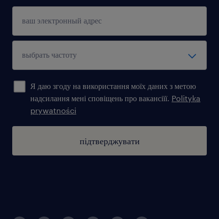
oraz pakiet Randstad (opieka medyczna,
karta sportowa).
Pewność: Umowa o pracę tymczasową na
pełny etat.
Я даю згоду на використання моїх даних з метою
надсилання мені сповіщень про вакансіїї.
Polityka
prywatności
підтверджувати