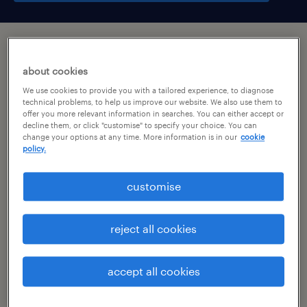
підсумок
about cookies
We use cookies to provide you with a tailored experience, to diagnose
oława, dolnośląskie
technical problems, to help us improve our website. We also use them to
offer you more relevant information in searches. You can either accept or
praca tymczasowa
decline them, or click "customise" to specify your choice. You can
change your options at any time. More information is in our
cookie
pełen etat
policy.
customise
специальность
produkcja
reject all cookies
номер посилання
accept all cookies
46585996