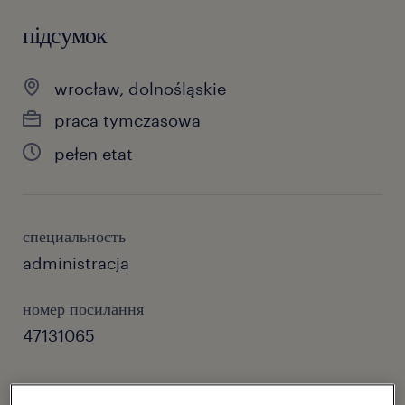
підсумок
wrocław, dolnośląskie
praca tymczasowa
pełen etat
специальность
administracja
номер посилання
47131065