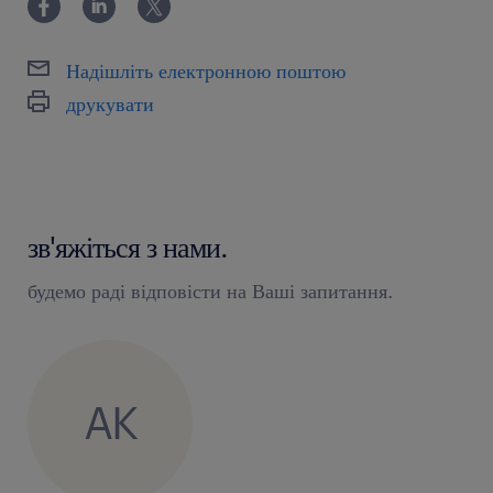
Надішліть електронною поштою
друкувати
зв'яжіться з нами.
будемо раді відповісти на Ваші запитання.
AK