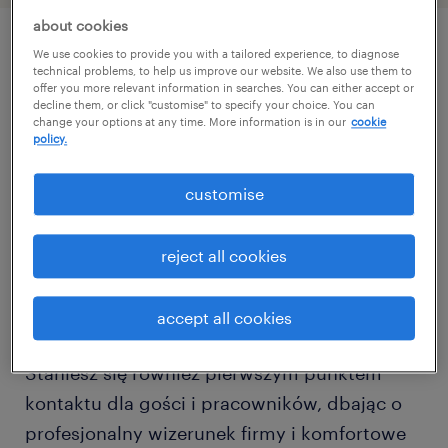
about cookies
We use cookies to provide you with a tailored experience, to diagnose
описание должности
technical problems, to help us improve our website. We also use them to
offer you more relevant information in searches. You can either accept or
decline them, or click "customise" to specify your choice. You can
change your options at any time. More information is in our
cookie
Dla naszego Klienta poszukujemy
policy.
zorganizowanej osoby na stanowisko Office
Assistant, która zadba o sprawne i płynne
customise
funkcjonowanie biura. W tej roli będziesz
odpowiadać za bieżące wsparcie
reject all cookies
administracyjne zespołu, zarządzanie
obiegiem dokumentów oraz nadzór nad
accept all cookies
zaopatrzeniem i relacjami z dostawcami.
Staniesz się również pierwszym punktem
kontaktu dla gości i pracowników, dbając o
profesjonalny wizerunek firmy i komfortowe