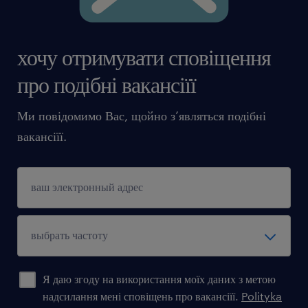
хочу отримувати сповіщення
про подібні вакансіїї
Ми повідомимо Вас, щойно з’являться подібні
вакансіїї.
Я даю згоду на використання моїх даних з метою
надсилання мені сповіщень про вакансіїї.
Polityka