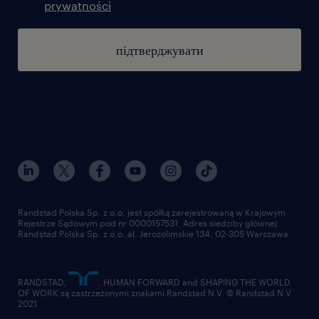
prywatności
підтверджувати
Randstad Polska Sp. z o.o. jest spółką zarejestrowaną w Krajowym
Rejestrze Sądowym pod nr 0000157531. Adres siedziby głównej
Randstad Polska Sp. z o.o. al. Jerozolimskie 134, 02-305 Warszawa.
RANDSTAD,
, HUMAN FORWARD and SHAPING THE WORLD
OF WORK są zastrzeżonymi znakami Randstad N.V. © Randstad N.V
2021