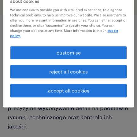
about cookies
We use cookies to provide you with a tailored experience, to diagnose
technical problems, to help us improve our website. We also use them to
offer you more relevant information in searches. You can either accept or
decline them, or click "customise" to specify your choice. You can
change your options at any time. More information is in our
cookie
описание должности
policy.
Szukasz stabilnej pracy z nowoczesnymi
customise
technologiami? Jako Operator CNC będziesz
odpowiedzialny za obsługę i ustawianie
reject all cookies
parametrów frezarek lub wytaczarek
sterowanych systemami Heidenhain, Fanuc
accept all cookies
lub Siemens. Do Twoich zadań należeć będzie
precyzyjne wykonywanie detali na podstawie
rysunku technicznego oraz kontrola ich
jakości.