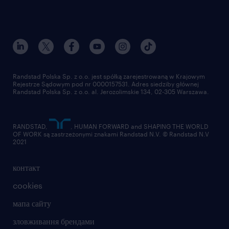
Randstad Polska Sp. z o.o. jest spółką zarejestrowaną w Krajowym
Rejestrze Sądowym pod nr 0000157531. Adres siedziby głównej
Randstad Polska Sp. z o.o. al. Jerozolimskie 134, 02-305 Warszawa.
RANDSTAD,
, HUMAN FORWARD and SHAPING THE WORLD
OF WORK są zastrzeżonymi znakami Randstad N.V. © Randstad N.V
2021
контакт
cookies
мапа сайту
зловживання брендами