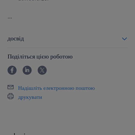
...
досвід
6-12 miesięcy
Поділіться цією роботою
Надішліть електронною поштою
друкувати