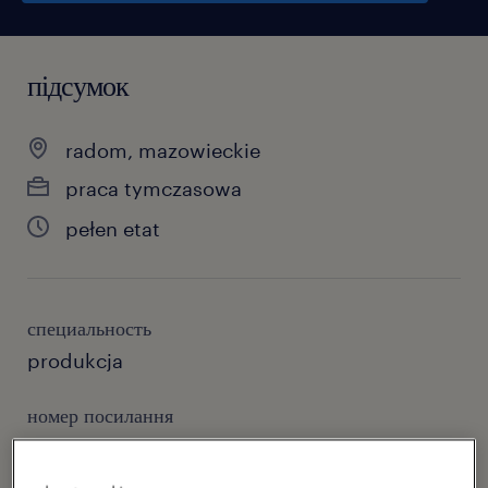
підсумок
radom, mazowieckie
praca tymczasowa
pełen etat
специальность
produkcja
номер посилання
47054615