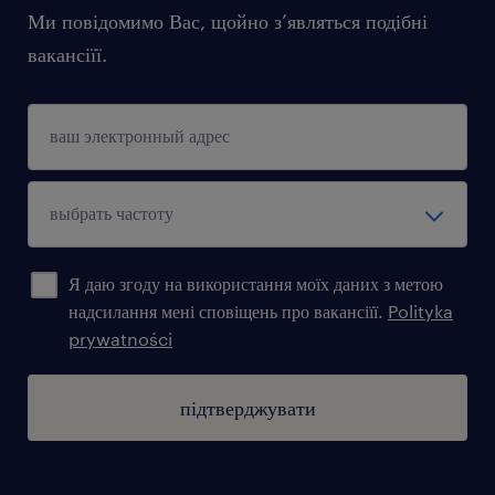
Ми повідомимо Вас, щойно з’являться подібні
вакансіїї.
Я даю згоду на використання моїх даних з метою
надсилання мені сповіщень про вакансіїї.
Polityka
prywatności
підтверджувати