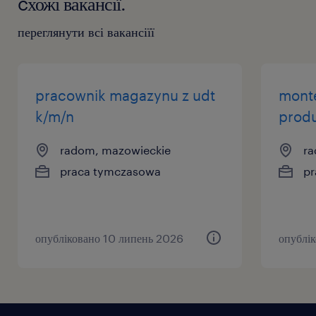
cхожі вакансії.
переглянути всі вакансіїї
pracownik magazynu z udt
mont
k/m/n
produ
radom, mazowieckie
ra
praca tymczasowa
pr
опубліковано 10 липень 2026
опублі