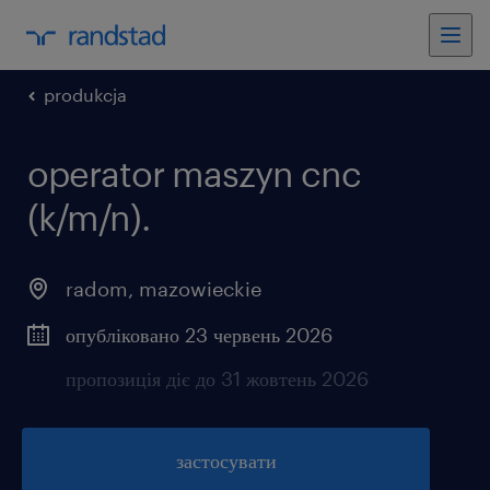
produkcja
operator maszyn cnc
(k/m/n).
radom
,
mazowieckie
опубліковано 23 червень 2026
пропозиція діє до 31 жовтень 2026
застосувати