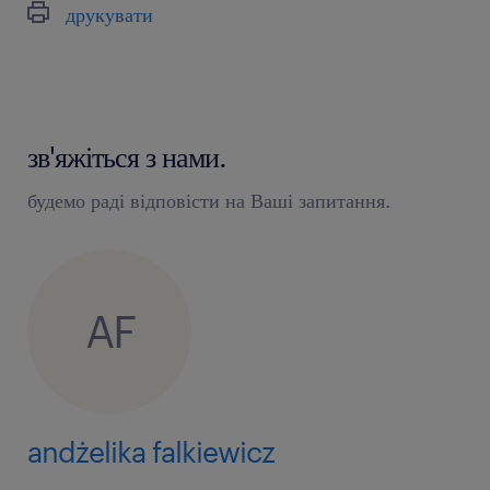
друкувати
зв'яжіться з нами.
будемо раді відповісти на Ваші запитання.
AF
andżelika falkiewicz