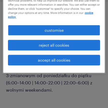
technical problems, to help us improve our website. We also use them to
offer you more relevant information in searches. You can either accept or
decline them, or click "customise" to specify your choice. You can
change your options at any time. More information is in our
cookie
описание должности
policy.
customise
Firma produkcyjna w Łodzi zatrudni
Operatora CNC z doświadczeniem w
reject all cookies
obsłudze tokarek lub frezarek. Wymagamy
umiejętności czytania rysunku technicznego
accept all cookies
oraz obsługi narzędzi pomiarowych.
Oferujemy stabilne zatrudnienie w systemie
3-zmianowym od poniedziałku do piątku
(6:00–14:00 | 14:00–22:00 | 22:00–6:00) z
wolnymi weekendami.