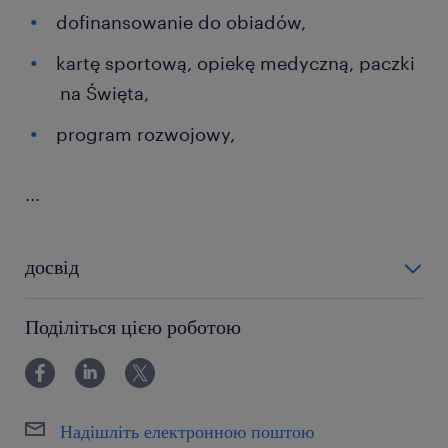
dofinansowanie do obiadów,
kartę sportową, opiekę medyczną, paczki
na Święta,
program rozwojowy,
...
досвід
12-24 miesiące
Поділіться цією роботою
Надішліть електронною поштою