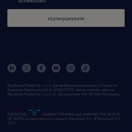
підтверджувати
Randstad Polska Sp. z o.o. jest spółką zarejestrowaną w Krajowym
Rejestrze Sądowym pod nr 0000157531. Adres siedziby głównej
Randstad Polska Sp. z o.o. al. Jerozolimskie 134, 02-305 Warszawa.
RANDSTAD,
, HUMAN FORWARD and SHAPING THE WORLD
OF WORK są zastrzeżonymi znakami Randstad N.V. © Randstad N.V
2021