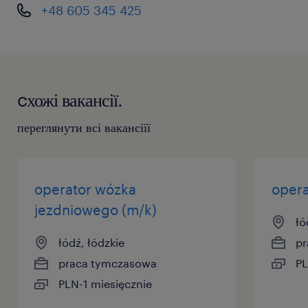
+48 605 345 425
cхожі вакансії.
переглянути всі вакансіїї
operator wózka
opera
jezdniowego (m/k)
łó
łódź, łódzkie
pr
praca tymczasowa
PL
PLN-1 miesięcznie