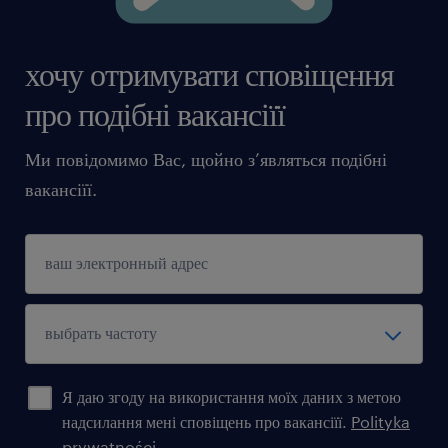
хочу отримувати сповіщення
про подібні вакансіїї
Ми повідомимо Вас, щойно з’являться подібні
вакансіїї.
Я даю згоду на використання моїх даних з метою
надсилання мені сповіщень про вакансіїї.
Polityka
prywatności