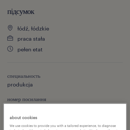
підсумок
łódź, łódzkie
praca stała
pełen etat
специальность
produkcja
номер посилання
46648073
about cookies
We use cookies to provide you with a tailored experience, to diagnose