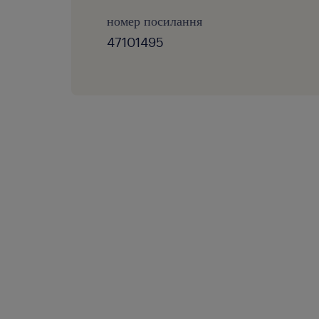
номер посилання
47101495