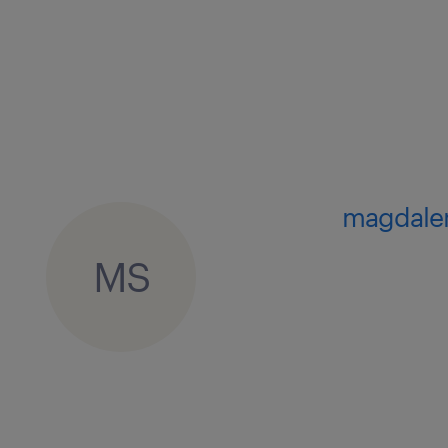
• tanie i pyszne obiady: dofinansow
zestaw dnia (zupa + drugie danie) zjes
• pakiet benefitów Randstad: pryw
Medicover oraz karta sportowa OK S
magdalen
Agencja zatrudnienia – nr wpisu 47
MS
ta oferta pracy przeznaczona jest dl
życia
#talentcenterom #talentcenter