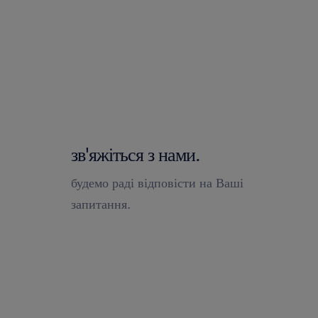
зв'яжіться з нами.
будемо раді відповісти на Ваші
запитання.