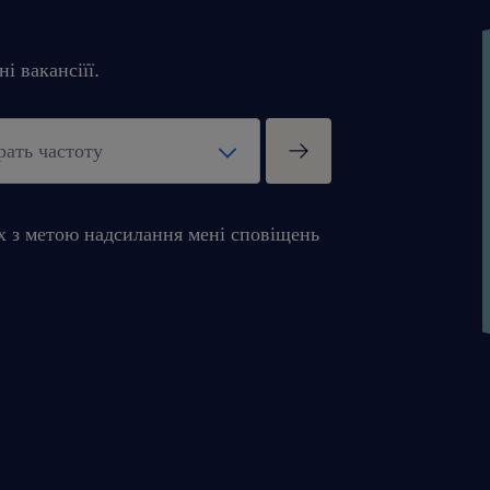
і вакансіїї.
х з метою надсилання мені сповіщень