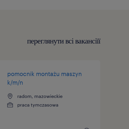
переглянути всі вакансіїї
pomocnik montażu maszyn
k/m/n
radom, mazowieckie
praca tymczasowa