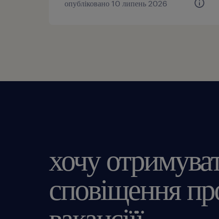
опубліковано 10 липень 2026
хочу отримува
сповіщення про
вакансіїї