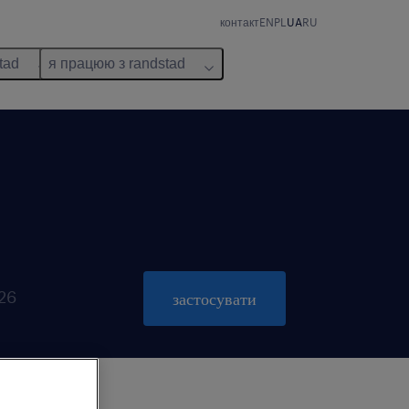
контакт
EN
PL
UA
RU
tad
я працюю з randstad
026
застосувати