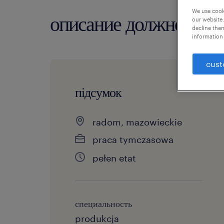
We use cooki
описание должности
our website.
decline them
information 
cust
підсумок
radom, mazowieckie
praca tymczasowa
pełen etat
специальность
produkcja