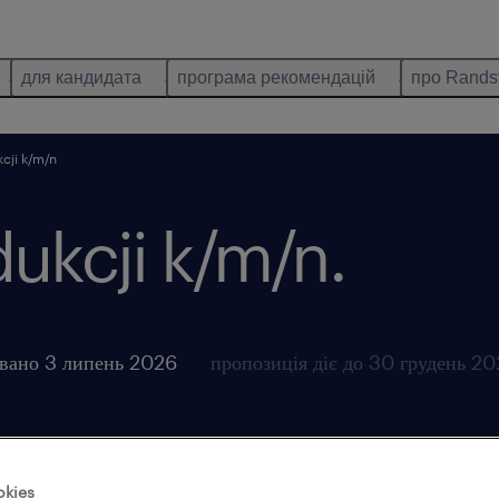
для кандидата
програма рекомендацій
про Rands
cji k/m/n
ukcji k/m/n.
овано 3 липень 2026
пропозиція діє до 30 грудень 2
okies