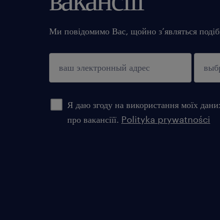
Ми повідомимо Вас, щойно з’являться подібн
підтверджувати
Я даю згоду на використання моїх дани
про вакансіїї.
Polityka prywatności