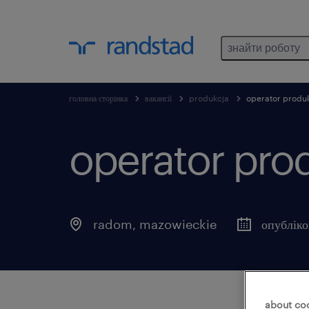
знайти роботу
головна сторінка
вакансії
produkcja
operator produk
operator prod
radom
,
mazowieckie
опублік
about co