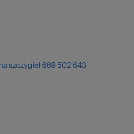
anie do posiłków – pełny
z za jedyne 8 zł!
atna opieka medyczna
ystem
a szczygieł 669 502 643
a osób powyżej 18 roku