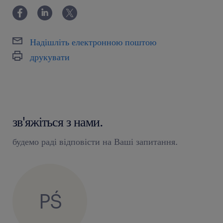
na czas i w całości
uzupełnianie dokumentacji magazynowej
Надішліть електронною поштою
oczekujemy
друкувати
uprawnień UDT oraz doświadczenia w
obsłudze wózków widłowych (niski skład
- warunek konieczny)
зв'яжіться з нами.
aktualnych badań sanitarno-
epidemiologicznych bądź chęci do ich
будемо раді відповісти на Ваші запитання.
wyrobienia (warunek konieczny)
dyspozycyjności do pracy zmianowej
PŚ
oferujemy