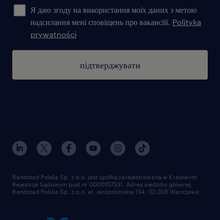
Я даю згоду на використання моїх даних з метою
надсилання мені сповіщень про вакансіїї.
Polityka
prywatności
підтверджувати
Randstad Polska Sp. z o.o. jest spółką zarejestrowaną w Krajowym
Rejestrze Sądowym pod nr 0000157531. Adres siedziby głównej
Randstad Polska Sp. z o.o. al. Jerozolimskie 134, 02-305 Warszawa.