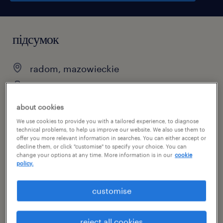
підсумок
radom, mazowieckie
praca tymczasowa
pełen etat
about cookies
We use cookies to provide you with a tailored experience, to diagnose
technical problems, to help us improve our website. We also use them to
offer you more relevant information in searches. You can either accept or
decline them, or click "customise" to specify your choice. You can
специальность
change your options at any time. More information is in our
cookie
produkcja
policy.
номер посилання
customise
46984674
reject all cookies