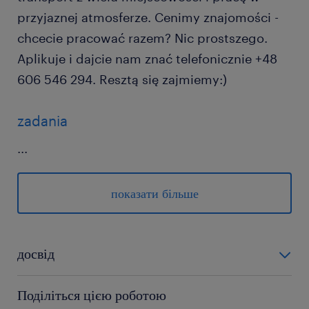
przyjaznej atmosferze. Cenimy znajomości -
chcecie pracować razem? Nic prostszego.
Aplikuje i dajcie nam znać telefonicznie +48
606 546 294. Resztą się zajmiemy:)
zadania
...
obsługa wózka widłowego - odbieranie,
sprawdzanie, sortowanie produktów
показати більше
ewidencjonowanie przewożonego
materiału
досвід
dbanie o towar i jakość produktu – to Ty
0-6 miesięcy
odpowiadasz za to, by wszystko dotarło
Поділіться цією роботою