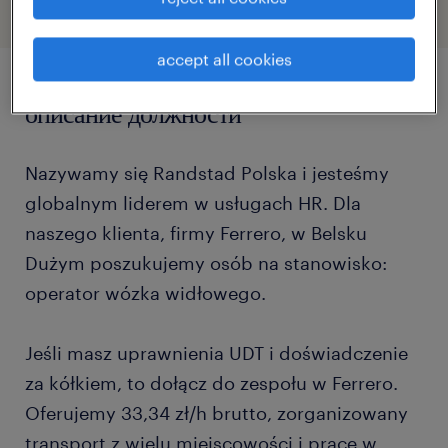
accept all cookies
описание должности
Nazywamy się Randstad Polska i jesteśmy
globalnym liderem w usługach HR. Dla
naszego klienta, firmy Ferrero, w Belsku
Dużym poszukujemy osób na stanowisko:
operator wózka widłowego.
Jeśli masz uprawnienia UDT i doświadczenie
za kółkiem, to dołącz do zespołu w Ferrero.
Oferujemy 33,34 zł/h brutto, zorganizowany
transport z wielu miejscowości i pracę w