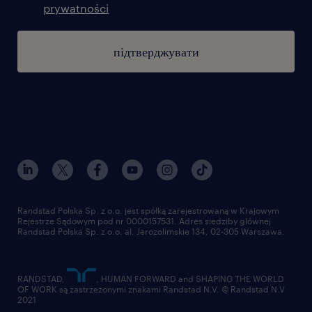
prywatności
підтверджувати
Randstad Polska Sp. z o.o. jest spółką zarejestrowaną w Krajowym
Rejestrze Sądowym pod nr 0000157531. Adres siedziby głównej
Randstad Polska Sp. z o.o. al. Jerozolimskie 134, 02-305 Warszawa.
RANDSTAD,
, HUMAN FORWARD and SHAPING THE WORLD
OF WORK są zastrzeżonymi znakami Randstad N.V. © Randstad N.V
2021