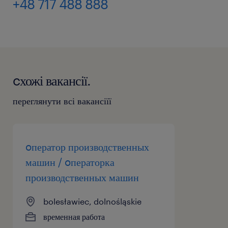
+48 717 488 888
cхожі вакансії.
переглянути всі вакансіїї
oператор производственных
машин / oператорка
производственных машин
bolesławiec, dolnośląskie
временная работа