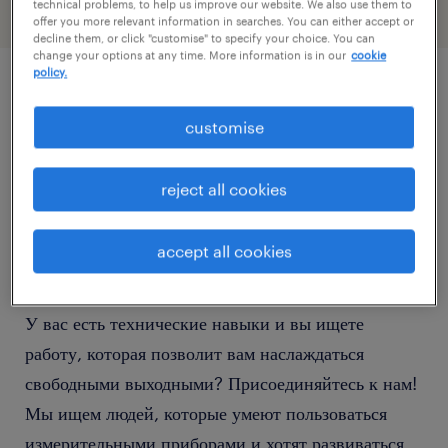
technical problems, to help us improve our website. We also use them to
offer you more relevant information in searches. You can either accept or
decline them, or click "customise" to specify your choice. You can
change your options at any time. More information is in our
cookie
policy.
описание должности
customise
Обслуживание производственных машин:
reject all cookies
Свободные выходные | Премии до 1100 злотых
accept all cookies
У вас есть технические навыки и вы ищете
работу, которая позволит вам наслаждаться
свободными выходными? Присоединяйтесь к нам!
Мы ищем людей, которые умеют пользоваться
измерительными приборами и хотят развиваться,