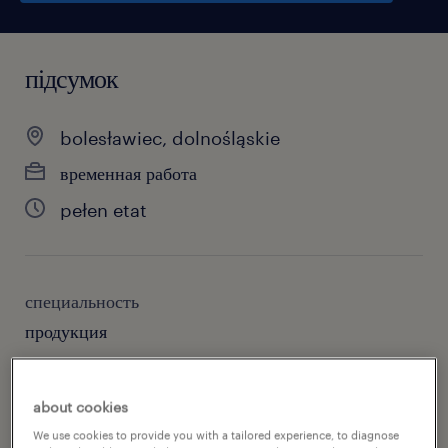
підсумок
bolesławiec, dolnośląskie
временная работа
pełen etat
специальность
продукция
номер посилання
about cookies
46927659
We use cookies to provide you with a tailored experience, to diagnose