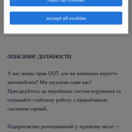
номер посилання
47039593
accept all cookies
описание должности
У вас немає прав UDT, але ви впевнено керуєте
автомобілем? Ми шукаємо саме вас!
Приєднуйтесь до виробника систем керування та
отримайте стабільну роботу з привабливою
системою премій.
Підприємство розташований у чудовому місці —