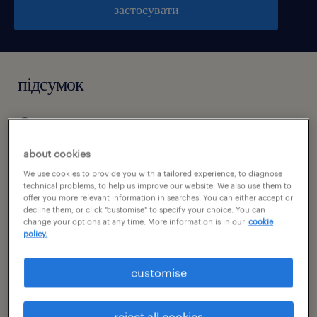
застосувати
підсумок
wrocław, dolnośląskie
PLN5,070 - PLN5,749 на місяць
about cookies
тимчасовий
We use cookies to provide you with a tailored experience, to diagnose
technical problems, to help us improve our website. We also use them to
offer you more relevant information in searches. You can either accept or
pełen etat
decline them, or click "customise" to specify your choice. You can
change your options at any time. More information is in our
cookie
policy.
специальность
customise
виробництво
reject all cookies