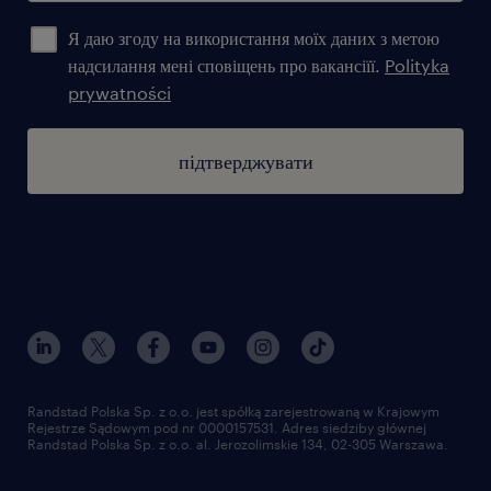
Я даю згоду на використання моїх даних з метою
надсилання мені сповіщень про вакансіїї.
Polityka
prywatności
підтверджувати
Randstad Polska Sp. z o.o. jest spółką zarejestrowaną w Krajowym
Rejestrze Sądowym pod nr 0000157531. Adres siedziby głównej
Randstad Polska Sp. z o.o. al. Jerozolimskie 134, 02-305 Warszawa.