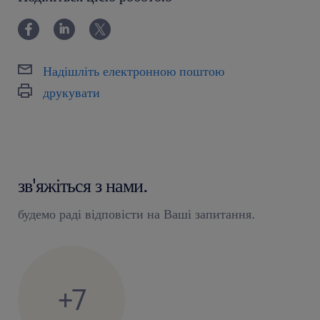
також ручне перенесення ящиків із деталями
(необхідна фізична підготовка)
Надішліть електронною поштою
ожидаем / oczekujemy
друкувати
водійське посвідчення категорії B або UDT
ми не вимагаємо сертифікату UDT — ми
навчимо вас усьому!
зв'яжіться з нами.
готовність працювати за 3-змінним графіком
(6–14, 14–22, 22–6)
будемо раді відповісти на Ваші запитання.
Агентство з працевлаштування — реєстраційний
номер 47
+7
Ця вакансія призначена для осіб віком від 18 років