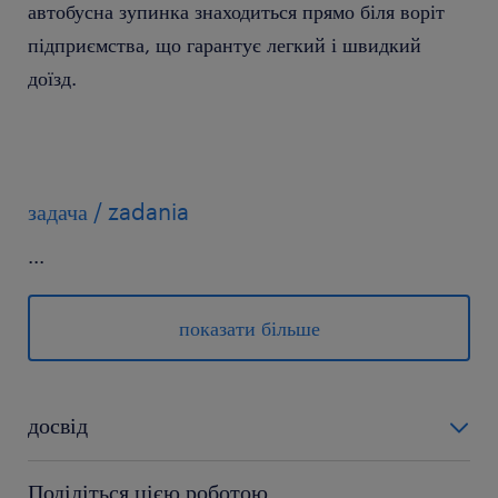
автобусна зупинка знаходиться прямо біля воріт
підприємства, що гарантує легкий і швидкий
доїзд.
задача / zadania
...
обслуговування транспортного візка на
території підприємства.
показати більше
доставка комплектуючих на виробничу лінію
та прийом готової продукції.
досвід
активна робота: передбачає як пересування на
0-6 miesięcy
візку, так і роботу в положенні стоячи, а
Поділіться цією роботою