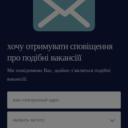
хочу отримувати сповіщення
про подібні вакансіїї
Ми повідомимо Вас, щойно з’являться подібні
вакансіїї.