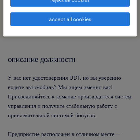
номер посилання
47039592
accept all cookies
описание должности
У вас нет удостоверения UDT, но вы уверенно
водите автомобиль? Мы ищем именно вас!
Присоединяйтесь к команде производителя систем
управления и получите стабильную работу с
привлекательной системой бонусов.
Предприятие расположен в отличном месте —