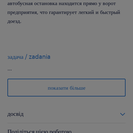
автобусная остановка находится прямо у ворот
предприятия, что гарантирует легкий и быстрый
доезд.
задача / zadania
...
управление складской тележкой/погрузчиком
на территории предприятия.
показати більше
доставка комплектующих на
производственную линию и прием готовой
досвід
продукции.
0-6 miesięcy
активная работа: совмещает в себе как
Поділіться цією роботою