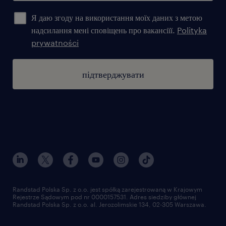
Я даю згоду на використання моїх даних з метою
надсилання мені сповіщень про вакансіїї.
Polityka
prywatności
підтверджувати
Randstad Polska Sp. z o.o. jest spółką zarejestrowaną w Krajowym
Rejestrze Sądowym pod nr 0000157531. Adres siedziby głównej
Randstad Polska Sp. z o.o. al. Jerozolimskie 134, 02-305 Warszawa.