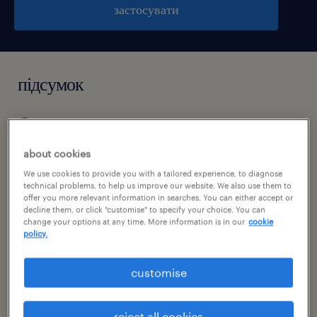
застосувати
підсумок
wałbrzych, dolnośląskie
PLN5,070 - PLN5,748 в месяц
about cookies
временная работа
We use cookies to provide you with a tailored experience, to diagnose
technical problems, to help us improve our website. We also use them to
offer you more relevant information in searches. You can either accept or
pełen etat
decline them, or click "customise" to specify your choice. You can
change your options at any time. More information is in our
cookie
policy.
специальность
customise
продукция
reject all cookies