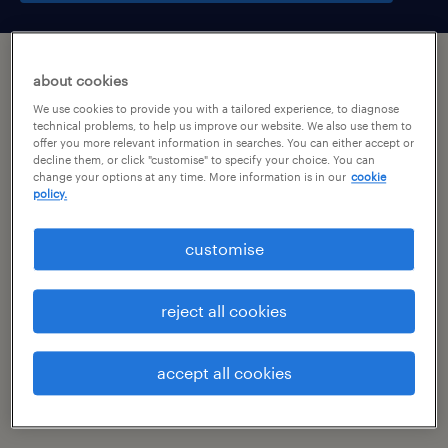
підсумок
about cookies
We use cookies to provide you with a tailored experience, to diagnose
technical problems, to help us improve our website. We also use them to
wrocław, dolnośląskie
offer you more relevant information in searches. You can either accept or
decline them, or click "customise" to specify your choice. You can
временная работа
change your options at any time. More information is in our
cookie
policy.
pełen etat
customise
специальность
reject all cookies
продукция
accept all cookies
номер посилання
47027496