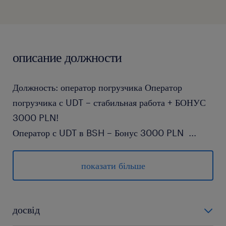
описание должности
Должность: оператор погрузчика Оператор
погрузчика с UDT – стабильная работа + БОНУС
3000 PLN!
Оператор с UDT в BSH – Бонус 3000 PLN
...
Ищешь работу, которая реально поддержат твой
бюджет уже с самого начала? У нас для тебя есть
показати більше
конкретное предложение во Вроцлаве в компании
BSH! Присоединяйся к стабильной
производственной компании в качестве оператора
досвід
погрузчика и получи дополнительные 3000