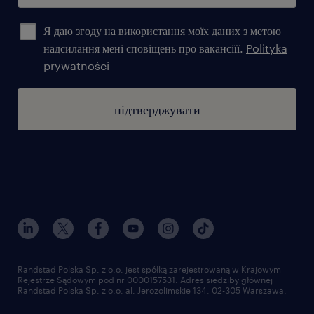
Я даю згоду на використання моїх даних з метою
надсилання мені сповіщень про вакансіїї.
Polityka
prywatności
підтверджувати
Randstad Polska Sp. z o.o. jest spółką zarejestrowaną w Krajowym
Rejestrze Sądowym pod nr 0000157531. Adres siedziby głównej
Randstad Polska Sp. z o.o. al. Jerozolimskie 134, 02-305 Warszawa.