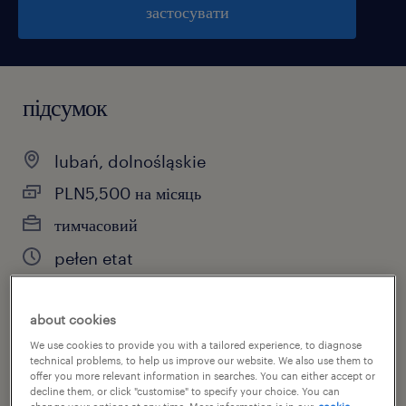
застосувати
підсумок
lubań, dolnośląskie
PLN5,500 на місяць
тимчасовий
pełen etat
about cookies
специальность
We use cookies to provide you with a tailored experience, to diagnose
technical problems, to help us improve our website. We also use them to
виробництво
offer you more relevant information in searches. You can either accept or
decline them, or click "customise" to specify your choice. You can