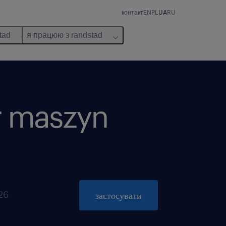
контакт
EN
PL
UA
RU
tad
я працюю з randstad
r maszyn
026
застосувати