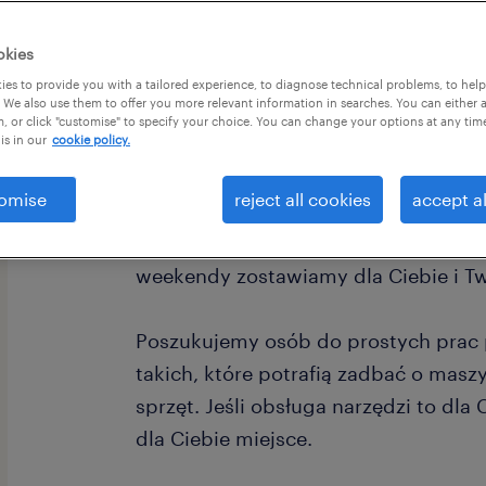
okies
es to provide you with a tailored experience, to diagnose technical problems, to hel
 We also use them to offer you more relevant information in searches. You can either 
, or click "customise" to specify your choice. You can change your options at any tim
is in our
cookie policy.
omise
reject all cookies
accept al
Szukasz pracy, która nie zabierze 
Ciebie konkretną propozycję ! Wszys
weekendy zostawiamy dla Ciebie i Tw
Poszukujemy osób do prostych prac 
takich, które potrafią zadbać o maszy
sprzęt. Jeśli obsługa narzędzi to dl
dla Ciebie miejsce.