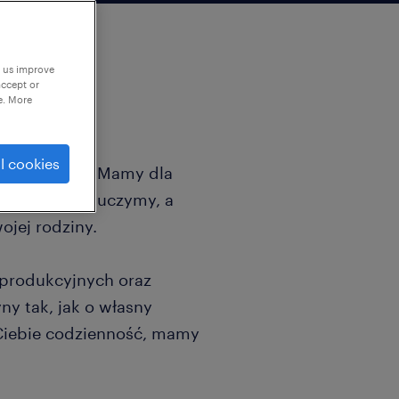
p us improve
accept or
e. More
l cookies
Ci weekendów? Mamy dla
tkiego Cię nauczymy, a
ojej rodziny.
produkcyjnych oraz
ny tak, jak o własny
a Ciebie codzienność, mamy