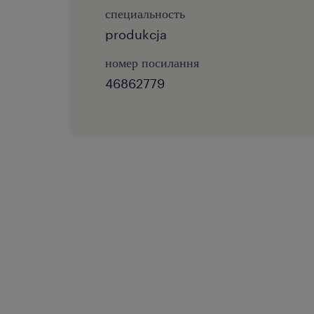
специальность
produkcja
номер посилання
46862779