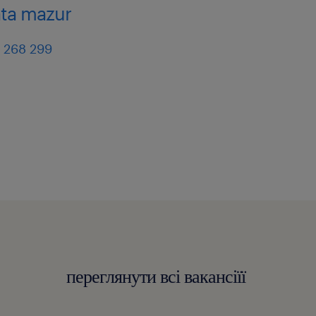
ta mazur
 268 299
переглянути всі вакансіїї