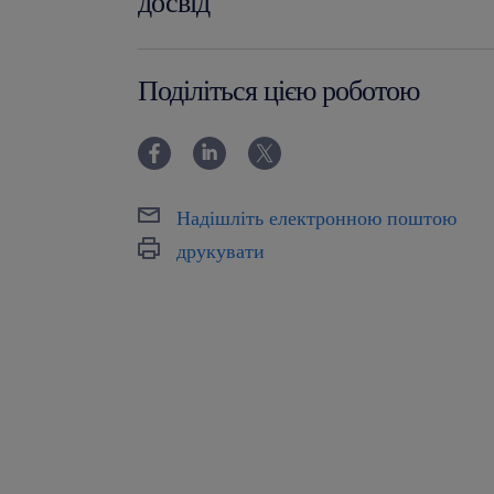
досвід
0-6 miesięcy
Поділіться цією роботою
Надішліть електронною поштою
друкувати