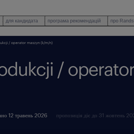
для кандидата
програма рекомендацій
про Rands
kcji / operator maszyn (k/m/n)
odukcji / operato
ано 12 травень 2026
пропозиція діє до 31 жовтень 2