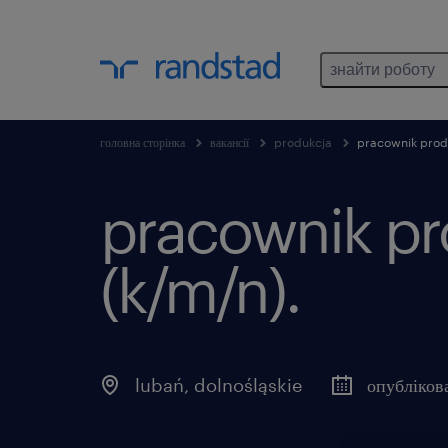
знайти роботу
головна сторінка
вакансії
produkcja
pracownik produ
pracownik pr
(k/m/n).
lubań
,
dolnośląskie
опубліков