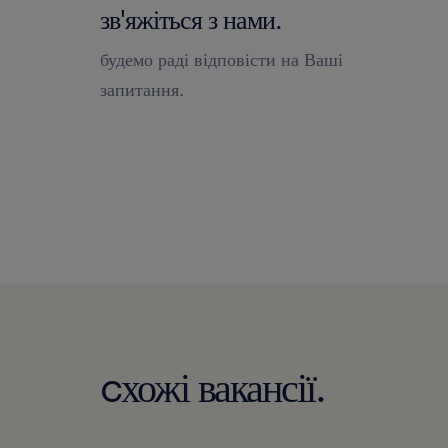
зв'яжіться з нами.
будемо раді відповісти на Ваші
запитання.
cхожі вакансії.