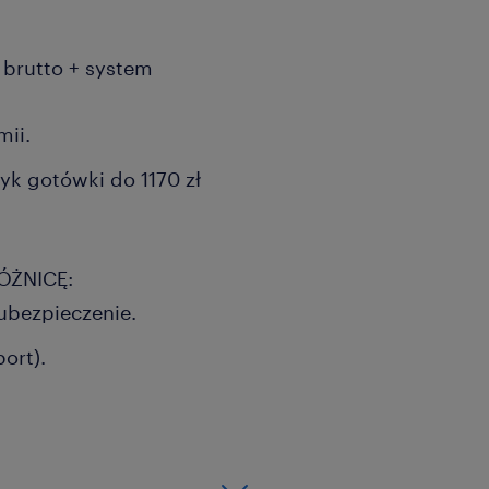
 brutto + system
mii.
yk gotówki do 1170 zł
ÓŻNICĘ:
ubezpieczenie.
ort).