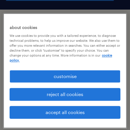
підсумок
about cookies
We use cookies to provide you with a tailored experience, to diagnose
oława, dolnośląskie
technical problems, to help us improve our website. We also use them to
offer you more relevant information in searches. You can either accept or
тимчасовий
decline them, or click "customise" to specify your choice. You can
change your options at any time. More information is in our
cookie
pełen etat
policy.
customise
специальность
reject all cookies
виробництво
номер посилання
accept all cookies
46434075