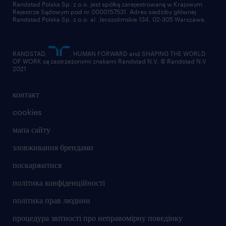
#talentcenter
Randstad Polska Sp. z o.o. jest spółką zarejestrowaną w Krajowym
Rejestrze Sądowym pod nr 0000157531. Adres siedziby głównej
Randstad Polska Sp. z o.o. al. Jerozolimskie 134, 02-305 Warszawa.
RANDSTAD,
, HUMAN FORWARD and SHAPING THE WORLD
OF WORK są zastrzeżonymi znakami Randstad N.V. © Randstad N.V
2021
контакт
cookies
мапа сайту
зловживання брендами
поскаржитися
політика конфіденційності
політика прав людини
процедура звітності про неправомірну поведінку