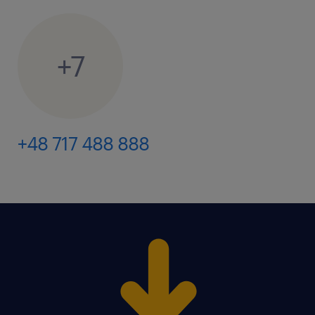
досвід не потрібен — ми всього вас навчимо!
знання польської мови на комунікативному
+7
рівні
готовність до роботи в 3 зміни ( 6:00-14:00,
14:00-22:00, 22:00-6:00)
+48 717 488 888
розвинені мануальні здібності.
пропонуємо / oferujemy
Трудовий договір (Umowa o pracę
tymczasową) на повну ставку
заробітна плата: 4806 - 5336 злотих брутто
(в залежності від кількості пропрацьованих