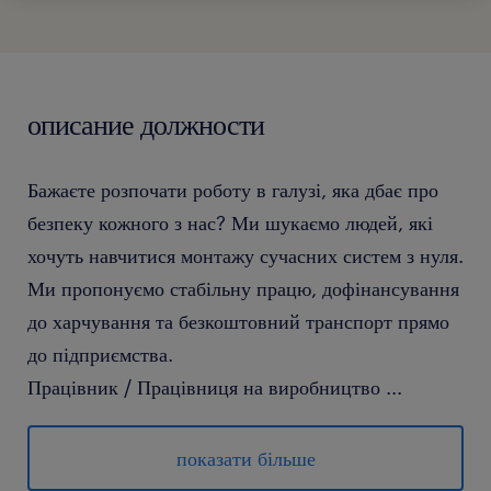
описание должности
Бажаєте розпочати роботу в галузі, яка дбає про
безпеку кожного з нас? Ми шукаємо людей, які
хочуть навчитися монтажу сучасних систем з нуля.
Ми пропонуємо стабільну працю, дофінансування
до харчування та безкоштовний транспорт прямо
до підприємства.
Працівник / Працівниця на виробництво
...
Ви будете відповідати за збірку дрібних елементів
та обслуговування машин, що допомагають у
показати більше
процесі. Ми гарантуємо повне навчання, надбавки