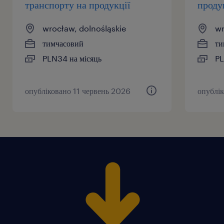
транспорту на продукції
проду
wrocław, dolnośląskie
wr
тимчасовий
ти
PLN34 на місяць
PL
опубліковано 11 червень 2026
опублік