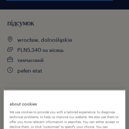
підсумок
wrocław, dolnośląskie
PLN5,340 на місяць
тимчасовий
pełen etat
специальность
about cookies
виробництво
We use cookies to provide you with a tailored experience, to diagnose
technical problems, to help us improve our website. We also use them to
номер посилання
offer you more relevant information in searches. You can either accept or
decline them, or click "customise" to specify your choice. You can
46947910