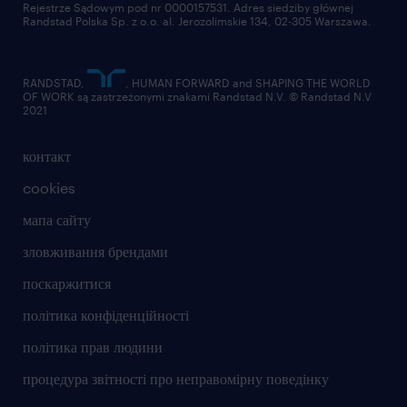
Rejestrze Sądowym pod nr 0000157531. Adres siedziby głównej
Randstad Polska Sp. z o.o. al. Jerozolimskie 134, 02-305 Warszawa.
RANDSTAD,
, HUMAN FORWARD and SHAPING THE WORLD
OF WORK są zastrzeżonymi znakami Randstad N.V. © Randstad N.V
2021
контакт
cookies
мапа сайту
зловживання брендами
поскаржитися
політика конфіденційності
політика прав людини
процедура звітності про неправомірну поведінку