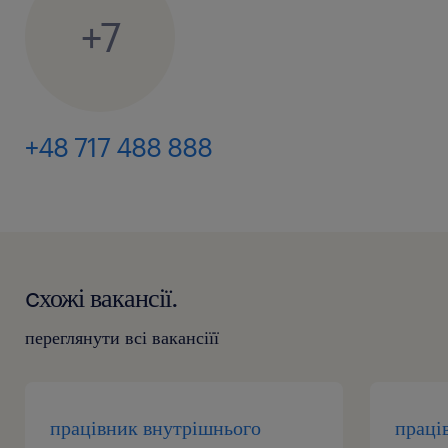
+7
+48 717 488 888
cхожі вакансії.
переглянути всі вакансіїї
працівник внутрішнього
праці